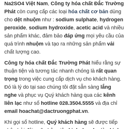
Na2SO4 Việt Nam
,
Công ty hóa chất Đắc Trường
Phát
còn cung cấp các loại
hóa chất cơ bản
dùng
cho
dệt nhuộm
như :
sodium sulphate
,
hydrogen
peroxide
,
sodium hydroxide
,
acetic acid
và nhiều
sản phẩm khác, đảm bảo
đáp ứng
mọi yêu cầu của
quá trình
nhuộm
và tạo ra những sản phẩm
vải
chất lượng cao.
Công ty hóa chất Đắc Trường Phát
hiểu rằng sự
thuận tiện và tương tác nhanh chóng là
rất quan
trọng
trong việc cung cấp dịch vụ cho khách hàng.
Đó là lý do tại sao chúng tôi đặt sẵn sàng
lắng
nghe
và phục vụ Quý khách hàng qua các
kênh
liên lạc
như số
hotline 028.3504.5555
và địa chỉ
email hoachat@dactruongphat.vn
.
Khi gọi số hotline,
Quý khách hàng
sẽ được tiếp