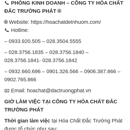
📞
PHÒNG KINH DOANH – CÔNG TY HÓA CHẤT
ĐẮC TRƯỜNG PHÁT
🌐
🌐 Website: https://hoachatdetnhuom.com/
📞 Hotline:
– 0933.920.505 – 028.3504.5555
– 028.3756.1835 – 028.3756.1840 –
028.3756.1841- 028.3756.1842
– 0932.660.696 – 0901.326.566 – 0906.387.866 –
0902.765.866
📧 Email: hoachat@dactruongphat.vn
GIỜ LÀM VIỆC TẠI CÔNG TY HÓA CHẤT ĐẮC
TRƯỜNG PHÁT
Thời gian làm việc
tại Hóa Chất Đắc Trường Phát
được tổ chức như sau: