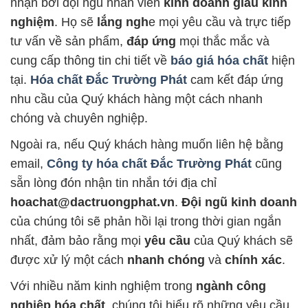
nhận bởi đội ngũ nhân viên
kinh doanh giàu kinh
nghiệm
. Họ sẽ
lắng ngh
e mọi yêu cầu và trực tiếp
tư vấn về sản phẩm,
đáp ứng
mọi thắc mắc và
cung cấp thông tin chi tiết về
báo giá hóa chất
hiện
tại.
Hóa chất Đắc Trường Phát
cam kết đáp ứng
nhu cầu của Quý khách hàng một cách nhanh
chóng và chuyên nghiệp.
Ngoài ra, nếu Quý khách hàng muốn liên hệ bằng
email,
Công ty hóa chất Đắc Trường Phát
cũng
sẵn lòng đón nhận tin nhắn tới địa chỉ
hoachat@dactruongphat.vn
.
Đội ngũ kinh doanh
của chúng tôi sẽ phản hồi lại trong thời gian ngắn
nhất, đảm bảo rằng mọi
yêu cầu
của Quý khách sẽ
được xử lý một cách
nhanh chóng
và
chính xác
.
Với nhiều năm kinh nghiệm trong
ngành công
nghiệp hóa chất
, chúng tôi hiểu rõ những yêu cầu