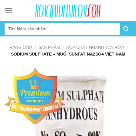
Skip
to
content
TRANG CHỦ
/
SẢN PHẨM
/
HÓA CHẤT NGÀNH TẨY RỬA
/
SODIUM SULPHATE – MUỐI SUNFAT NA2SO4 VIỆT NAM