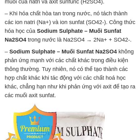
muối của natri và axit sunfuric (H2SO4).
– Khi hóa chất hòa tan trong nước, nó tách thành
các ion natri (Na+) và ion sunfat (SO42-). Công thức
hóa học của
Sodium Sulphate – Muối Sunfat
Na2SO4
trong nước là Na2SO4 → 2Na+ + SO42-.
–
Sodium Sulphate – Muối Sunfat Na2SO4
không
phản ứng mạnh với các chất khác trong điều kiện
thông thường. Tuy nhiên, nó có thể tạo thành các
hợp chất khác khi tác động với các chất hoá học
khác, chẳng hạn như khi phản ứng với axit để tạo ra
các muối axit sunfat.