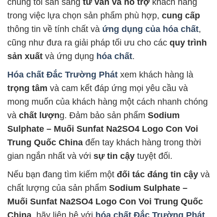
chúng tôi sẵn sàng
tư vấn và hỗ trợ
khách hàng
trong việc lựa chọn sản phẩm phù hợp,
cung cấp
thông tin về tính chất và
ứng dụng của hóa chất
,
cũng như đưa ra giải pháp tối ưu cho các
quy trình
sản xuất
và ứng dụng
hóa chất
.
Hóa chất Đắc Trường Phát
xem khách hàng là
trọng tâm
và cam kết đáp ứng mọi yêu cầu và
mong muốn của khách hàng một cách nhanh chóng
và
chất lượn
g. Đảm bảo sản phẩm
Sodium
Sulphate – Muối Sunfat Na2SO4 Logo Con Voi
Trung Quốc China
đến tay khách hàng trong thời
gian ngắn nhất và với
sự tin cậy
tuyệt đối.
Nếu bạn đang tìm kiếm một
đối tác đáng tin cậy
và
chất lượng của sản phẩm
Sodium Sulphate –
Muối Sunfat Na2SO4 Logo Con Voi Trung Quốc
China
, hãy liên hệ với
hóa chất Đắc Trường Phát