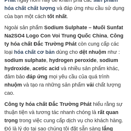
Phát
ngay hôm nay để khám phá các
sản phẩm
hóa chất chất lượng
và đáp ứng nhu cầu sử dụng
của bạn một cách
tốt nhất
.
Ngoài sản phẩm
Sodium Sulphate – Muối Sunfat
Na2SO4 Logo Con Voi Trung Quốc China
,
Công
ty hóa chất Đắc Trường Phát
còn cung cấp các
loại
hóa chất cơ bản
dùng cho
dệt nhuộm
như :
sodium sulphate
,
hydrogen peroxide
,
sodium
hydroxide
,
acetic acid
và nhiều sản phẩm khác,
đảm bảo
đáp ứng
mọi yêu cầu của quá trình
nhuộm
và tạo ra những sản phẩm
vải
chất lượng
cao.
Công ty hóa chất Đắc Trường Phát
hiểu rằng sự
thuận tiện và tương tác nhanh chóng là
rất quan
trọng
trong việc cung cấp dịch vụ cho khách hàng.
Đó là lý do tại sao chúng tôi đặt sẵn sàng
lắng