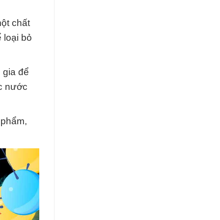
ột chất
 loại bỏ
 gia để
ục nước
 phẩm,