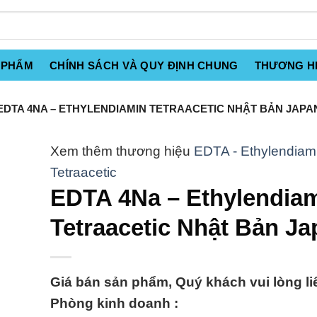
 PHẨM
CHÍNH SÁCH VÀ QUY ĐỊNH CHUNG
THƯƠNG H
DTA 4NA – ETHYLENDIAMIN TETRAACETIC NHẬT BẢN JAPA
EDTA - Ethylendiam
Tetraacetic
EDTA 4Na – Ethylendia
Tetraacetic Nhật Bản Ja
Giá bán sản phẩm, Quý khách vui lòng li
Phòng kinh doanh :