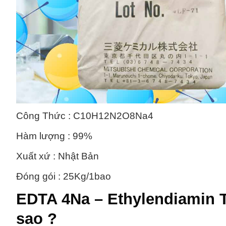
Công Thức : C10H12N2O8Na4
Hàm lượng : 99%
Xuất xứ : Nhật Bản
Đóng gói : 25Kg/1bao
EDTA 4Na – Ethylendiamin T
sao ?