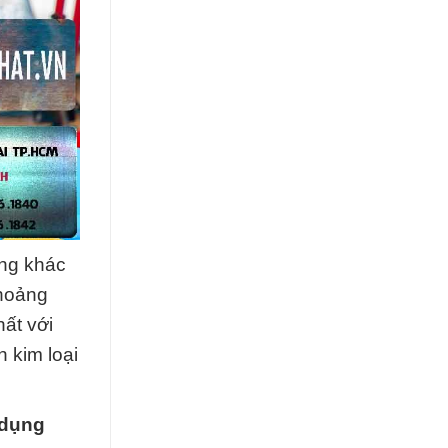
ụng khác
khoảng
hất với
n kim loại
 dụng