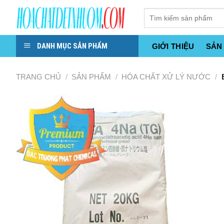
Skip
to
content
DANH MỤC SẢN PHẨM
GIỚI THIỆU
SẢN
TRANG CHỦ
/
SẢN PHẨM
/
HÓA CHẤT XỬ LÝ NƯỚC
/
E