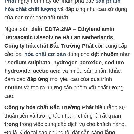
Phát
ngay hôm nay để khám phá các
sản phẩm
hóa chất chất lượng
và đáp ứng nhu cầu sử dụng
của bạn một cách
tốt nhất
.
Ngoài sản phẩm
EDTA.2NA – Ethylendiamin
Tetraacetic Dissolvine Hà Lan Netherlands
,
Công ty hóa chất Đắc Trường Phát
còn cung cấp
các loại
hóa chất cơ bản
dùng cho
dệt nhuộm
như
:
sodium sulphate
,
hydrogen peroxide
,
sodium
hydroxide
,
acetic acid
và nhiều sản phẩm khác,
đảm bảo
đáp ứng
mọi yêu cầu của quá trình
nhuộm
và tạo ra những sản phẩm
vải
chất lượng
cao.
Công ty hóa chất Đắc Trường Phát
hiểu rằng sự
thuận tiện và tương tác nhanh chóng là
rất quan
trọng
trong việc cung cấp dịch vụ cho khách hàng.
Đó là lý do tại sao chúng tôi đặt sẵn sàng
lắng