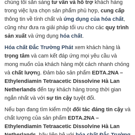
chúng tôi sẵn sàng
tư vấn và hỗ trợ
khách hàng
trong việc lựa chọn sản phẩm phù hợp,
cung cấp
thông tin về tính chất và
ứng dụng của hóa chất
,
cũng như đưa ra giải pháp tối ưu cho các
quy trình
sản xuất
và ứng dụng
hóa chất
.
Hóa chất Đắc Trường Phát
xem khách hàng là
trọng tâm
và cam kết đáp ứng mọi yêu cầu và
mong muốn của khách hàng một cách nhanh chóng
và
chất lượn
g. Đảm bảo sản phẩm
EDTA.2NA –
Ethylendiamin Tetraacetic Dissolvine Hà Lan
Netherlands
đến tay khách hàng trong thời gian
ngắn nhất và với
sự tin cậy
tuyệt đối.
Nếu bạn đang tìm kiếm một
đối tác đáng tin cậy
và
chất lượng của sản phẩm
EDTA.2NA –
Ethylendiamin Tetraacetic Dissolvine Hà Lan
Netherlands
, hãy liên hệ với
hóa chất Đắc Trường