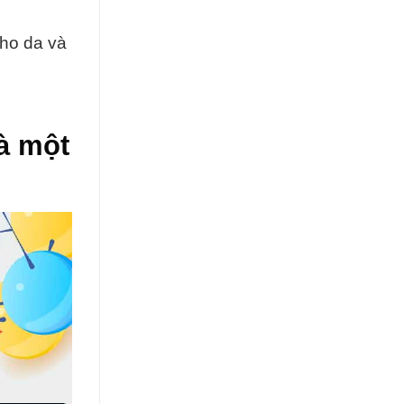
cho da và
à một