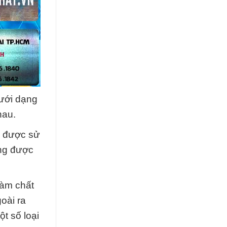
dưới dạng
hau.
ó được sử
ũng được
làm chất
oài ra
t số loại