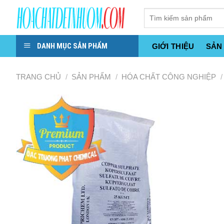
Skip
to
content
DANH MỤC SẢN PHẨM
GIỚI THIỆU
SẢN
TRANG CHỦ
/
SẢN PHẨM
/
HÓA CHẤT CÔNG NGHIỆP
/