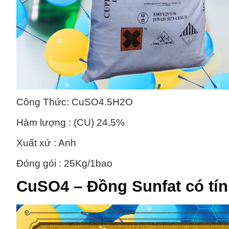
Công Thức: CuSO4.5H2O
Hàm lượng : (CU) 24.5%
Xuất xứ : Anh
Đóng gói : 25Kg/1bao
CuSO4 – Đồng Sunfat
có tí