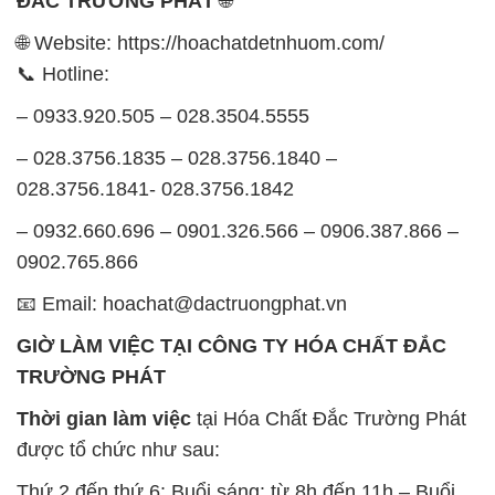
ĐẮC TRƯỜNG PHÁT
🌐
🌐 Website: https://hoachatdetnhuom.com/
📞 Hotline:
– 0933.920.505 – 028.3504.5555
– 028.3756.1835 – 028.3756.1840 –
028.3756.1841- 028.3756.1842
– 0932.660.696 – 0901.326.566 – 0906.387.866 –
0902.765.866
📧 Email: hoachat@dactruongphat.vn
GIỜ LÀM VIỆC TẠI CÔNG TY HÓA CHẤT ĐẮC
TRƯỜNG PHÁT
Thời gian làm việc
tại Hóa Chất Đắc Trường Phát
được tổ chức như sau:
Thứ 2 đến thứ 6: Buổi sáng: từ 8h đến 11h – Buổi