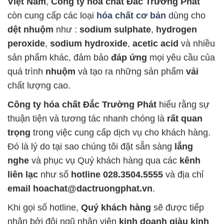
Việt Nam
,
Công ty hóa chất Đắc Trường Phát
còn cung cấp các loại
hóa chất cơ bản
dùng cho
dệt nhuộm
như :
sodium sulphate
,
hydrogen
peroxide
,
sodium hydroxide
,
acetic acid
và nhiều
sản phẩm khác, đảm bảo
đáp ứng
mọi yêu cầu của
quá trình
nhuộm
và tạo ra những sản phẩm
vải
chất lượng cao.
Công ty hóa chất Đắc Trường Phát
hiểu rằng sự
thuận tiện và tương tác nhanh chóng là
rất quan
trọng
trong việc cung cấp dịch vụ cho khách hàng.
Đó là lý do tại sao chúng tôi đặt sẵn sàng
lắng
nghe
và phục vụ Quý khách hàng qua các
kênh
liên lạc
như số
hotline 028.3504.5555
và địa chỉ
email hoachat@dactruongphat.vn
.
Khi gọi số hotline,
Quý khách hàng
sẽ được tiếp
nhận bởi đội ngũ nhân viên
kinh doanh giàu kinh