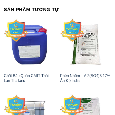
SẢN PHẨM TƯƠNG TỰ
Chất Bảo Quản CMIT Thái
Phèn Nhôm – Al2(SO4)3 17%
Lan Thailand
Ấn Độ India