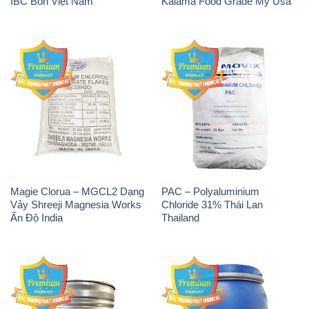
IBC Bồn Việt Nam
Kalama Food Grade Mỹ Usa
Magie Clorua – MGCL2 Dạng
PAC – Polyaluminium
Vảy Shreeji Magnesia Works
Chloride 31% Thái Lan
Ấn Độ India
Thailand