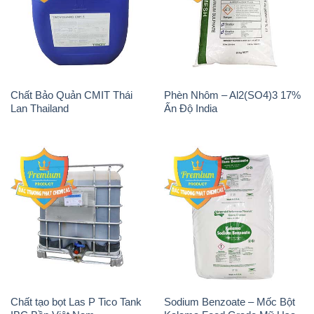
Chất Bảo Quản CMIT Thái
Phèn Nhôm – Al2(SO4)3 17%
Lan Thailand
Ấn Độ India
Chất tạo bọt Las P Tico Tank
Sodium Benzoate – Mốc Bột