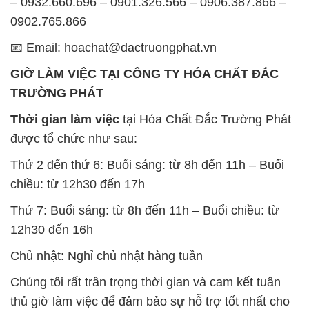
– 0932.660.696 – 0901.326.566 – 0906.387.866 –
0902.765.866
📧 Email: hoachat@dactruongphat.vn
GIỜ LÀM VIỆC TẠI CÔNG TY HÓA CHẤT ĐẮC
TRƯỜNG PHÁT
Thời gian làm việc
tại Hóa Chất Đắc Trường Phát
được tổ chức như sau:
Thứ 2 đến thứ 6: Buổi sáng: từ 8h đến 11h – Buổi
chiều: từ 12h30 đến 17h
Thứ 7: Buổi sáng: từ 8h đến 11h – Buổi chiều: từ
12h30 đến 16h
Chủ nhật: Nghỉ chủ nhật hàng tuần
Chúng tôi rất trân trọng thời gian và cam kết tuân
thủ giờ làm việc để đảm bảo sự hỗ trợ tốt nhất cho