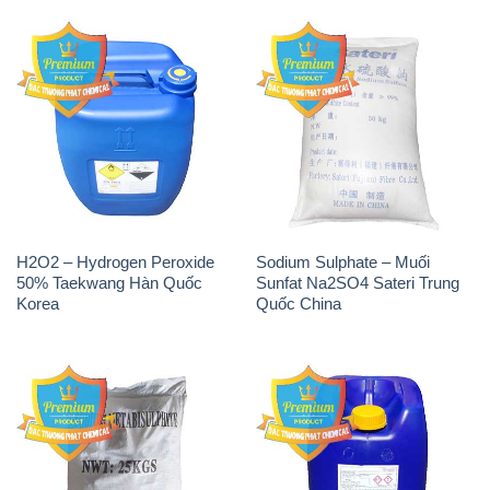
50% Taekwang Hàn Quốc
Sunfat Na2SO4 Sateri Trung
Korea
Quốc China
Sodium Metabisulfite –
H2O2 – Hydrogen Peroxide
NA2S2O5 Trung Quốc China
50% Evonik Indonesia