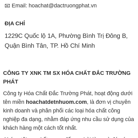
PHÁT
Công ty Hóa Chất Đắc Trường Phát, hoạt động dưới
tên miền
hoachatdetnhuom.com
, là đơn vị chuyên
kinh doanh và phân phối các loại hóa chất công
nghiệp đa dạng, nhằm đáp ứng nhu cầu sử dụng của
khách hàng một cách tốt nhất.
Chúng tôi cam kết mang đến sự hài lòng và đáp ứng
mọi nhu cầu của khách hàng với tiêu chí hàng đầu.
Công ty chúng tôi hiện cung cấp những sản phẩm
hóa chất chất lượng cao với giá thành hợp lý, nhằm
đảm bảo sự thành công của khách hàng.
Uy tín là một trong những nguyên tắc quan trọng
trong hoạt động kinh doanh của chúng tôi. Chúng tôi
luôn ý thức rằng những sản phẩm mà chúng tôi cung
cấp cần phải đáp ứng tiêu chuẩn chất lượng cao, làm