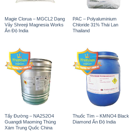
Tẩy Đường – NA2S2O4
Thuốc Tím – KMNO4 Black
Guangdi Maoming Thùng
Diamond Ấn Độ India
Xám Trung Quốc China
H2O2 – Hydrogen Peroxide
Sodium Sulphate – Muối