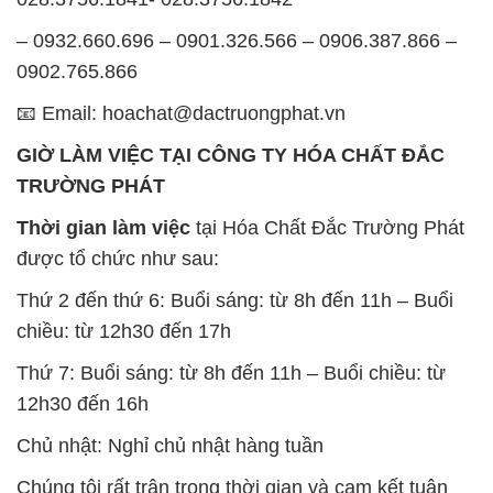
Thứ 2 đến thứ 6: Buổi sáng: từ 8h đến 11h – Buổi
chiều: từ 12h30 đến 17h
Thứ 7: Buổi sáng: từ 8h đến 11h – Buổi chiều: từ
12h30 đến 16h
Chủ nhật: Nghỉ chủ nhật hàng tuần
Chúng tôi rất trân trọng thời gian và cam kết tuân
thủ giờ làm việc để đảm bảo sự hỗ trợ tốt nhất cho
khách hàng và đảm bảo hiệu suất công việc cao
nhất của nhân viên.
BẢN ĐỒ MAP TẠI CÔNG TY HÓA CHẤT ĐẮC
TRƯỜNG PHÁT
ĐỊA CHỈ: 1229C Quốc lộ 1A, Phường Bình Trị
Đông B, Quận Bình Tân, Sài Gòn TP. Hồ Chí
Minh