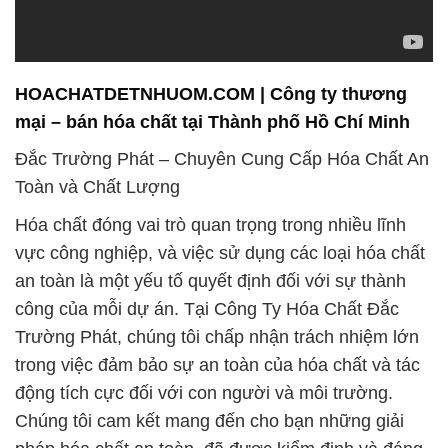
vực công nghiệp, và việc sử dụng các loại hóa chất
an toàn là một yếu tố quyết định đối với sự thành
công của mỗi dự án. Tại Công Ty Hóa Chất Đắc
Trường Phát, chúng tôi chấp nhận trách nhiệm lớn
trong việc đảm bảo sự an toàn của hóa chất và tác
động tích cực đối với con người và môi trường.
Chúng tôi cam kết mang đến cho bạn những giải
pháp hóa chất an toàn, đã được kiểm định và đáng
tin cậy, nhằm bảo vệ nhân viên và môi trường làm
việc của bạn.
Sản phẩm chủ đạo của chúng tôi bao gồm một loạt
các hóa chất chất lượng cao, đáp ứng đầy đủ các
yêu cầu sản xuất và nghiên cứu của khách hàng.
Chúng tôi không chỉ cung cấp các sản phẩm chất
lượng mà còn cam kết về mức giá cạnh tranh nhất
trên thị trường. Sự đa dạng và chất lượng của sản