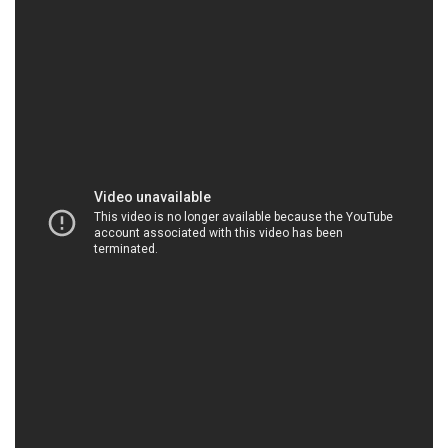
HOACHATDETNHUOM.COM | Công ty thương
mại – bán hóa chất tại Thành phố Hồ Chí Minh
Đắc Trường Phát – Chuyên Cung Cấp Hóa Chất An
Toàn và Chất Lượng
Hóa chất đóng vai trò quan trọng trong nhiều lĩnh