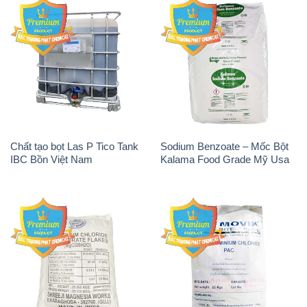
Magie Clorua – MGCL2 Dạng
PAC – Polyaluminium
Vảy Shreeji Magnesia Works
Chloride 31% Thái Lan
Ấn Độ India
Thailand