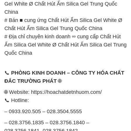
📞
PHÒNG KINH DOANH – CÔNG TY HÓA CHẤT
ĐẮC TRƯỜNG PHÁT
🌐
🌐 Website: https://hoachatdetnhuom.com/
📞 Hotline:
– 0933.920.505 – 028.3504.5555
– 028.3756.1835 – 028.3756.1840 –
028.3756.1841- 028.3756.1842
– 0932.660.696 – 0901.326.566 – 0906.387.866 –
0902.765.866
📧 Email: hoachat@dactruongphat.vn
GIỜ LÀM VIỆC TẠI CÔNG TY HÓA CHẤT ĐẮC
TRƯỜNG PHÁT
Thời gian làm việc
tại Hóa Chất Đắc Trường Phát
được tổ chức như sau: