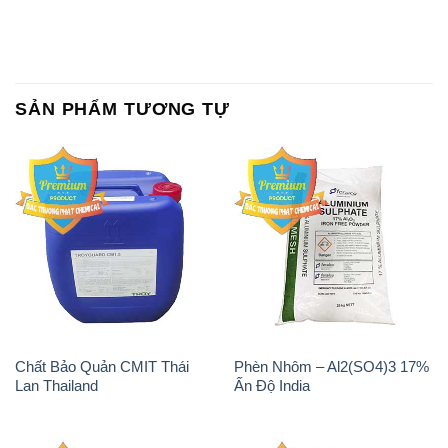
Chất Bảo Quản CMIT Thái
Phèn Nhôm – Al2(SO4)3 17%
Lan Thailand
Ấn Độ India
Chất tạo bọt Las P Tico Tank
Sodium Benzoate – Mốc Bột
IBC Bồn Việt Nam
Kalama Food Grade Mỹ Usa