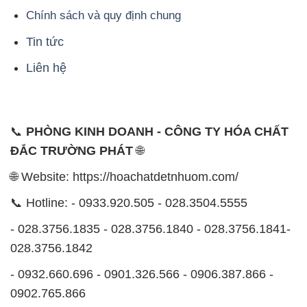
🌐 Website: https://hoachatdetnhuom.com/
📞 Hotline: - 0933.920.505 - 028.3504.5555
- 028.3756.1835 - 028.3756.1840 - 028.3756.1841-
028.3756.1842
- 0932.660.696 - 0901.326.566 - 0906.387.866 -
0902.765.866
📧 Email: hoachat@dactruongphat.vn
ĐỊA CHỈ
1229C Quốc lộ 1A, Phường Bình Trị Đông B,
Quận Bình Tân, TP. Hồ Chí Minh
CÔNG TY XNK TM SX HÓA CHẤT ĐẮC TRƯỜNG