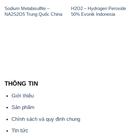
THÔNG TIN
Giới thiệu
Sản phẩm
Chính sách và quy định chung
Tin tức
Liên hệ
📞
PHÒNG KINH DOANH - CÔNG TY HÓA CHẤT
ĐẮC TRƯỜNG PHÁT
🌐
🌐 Website: https://hoachatdetnhuom.com/
📞 Hotline: - 0933.920.505 - 028.3504.5555