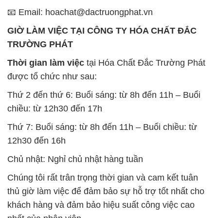
Thứ 7: Buổi sáng: từ 8h đến 11h – Buổi chiều: từ
12h30 đến 16h
Chủ nhật: Nghỉ chủ nhật hàng tuần
Chúng tôi rất trân trọng thời gian và cam kết tuân
thủ giờ làm việc để đảm bảo sự hỗ trợ tốt nhất cho
khách hàng và đảm bảo hiệu suất công việc cao
nhất của nhân viên.
BẢN ĐỒ MAP TẠI CÔNG TY HÓA CHẤT ĐẮC
TRƯỜNG PHÁT
ĐỊA CHỈ: 1229C Quốc lộ 1A, Phường Bình Trị
Đông B, Quận Bình Tân, Sài Gòn TP. Hồ Chí
Minh