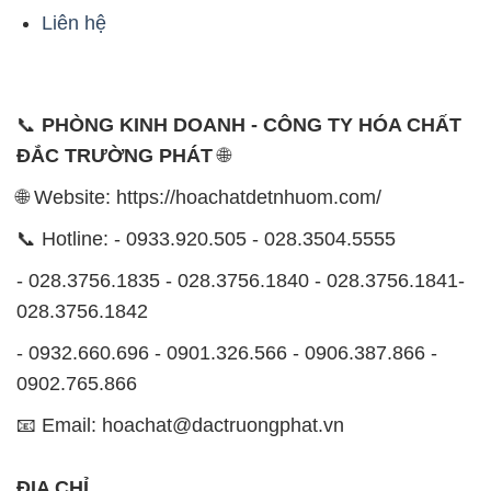
- 028.3756.1835 - 028.3756.1840 - 028.3756.1841-
028.3756.1842
- 0932.660.696 - 0901.326.566 - 0906.387.866 -
0902.765.866
📧 Email: hoachat@dactruongphat.vn
ĐỊA CHỈ
1229C Quốc lộ 1A, Phường Bình Trị Đông B,
Quận Bình Tân, TP. Hồ Chí Minh
CÔNG TY XNK TM SX HÓA CHẤT ĐẮC TRƯỜNG
PHÁT
Công ty Hóa Chất Đắc Trường Phát, hoạt động dưới