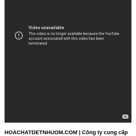
HOACHATDETNHUOM.COM | Công ty cung cấp
& phân phối hóa chất tại Thành phố Hồ Chí Minh
Công ty hóa chất Đắc Trường Phát là một đơn vị uy
tín và đáng tin cậy trong lĩnh vực cung cấp hóa chất
tại TPHCM. Với nhiều năm kinh nghiệm và sự
chuyên nghiệp, chúng tôi tự hào đã đáp ứng nhu
cầu đa dạng của khách hàng trong các ngành công
nghiệp khác nhau.
Chúng tôi cam kết đảm bảo chất lượng sản phẩm