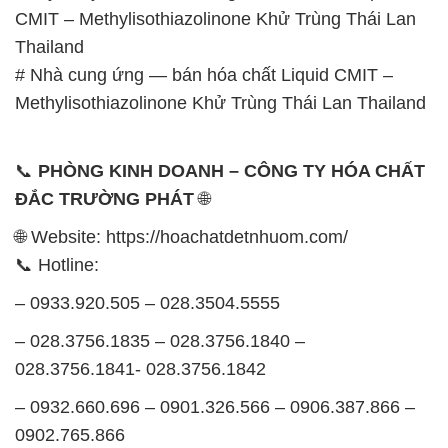
📞 Hotline:
– 0933.920.505 – 028.3504.5555
– 028.3756.1835 – 028.3756.1840 –
028.3756.1841- 028.3756.1842
– 0932.660.696 – 0901.326.566 – 0906.387.866 –
0902.765.866
📧 Email: hoachat@dactruongphat.vn
GIỜ LÀM VIỆC TẠI CÔNG TY HÓA CHẤT ĐẮC
TRƯỜNG PHÁT
Thời gian làm việc
tại Hóa Chất Đắc Trường Phát
được tổ chức như sau:
Thứ 2 đến thứ 6: Buổi sáng: từ 8h đến 11h – Buổi
chiều: từ 12h30 đến 17h