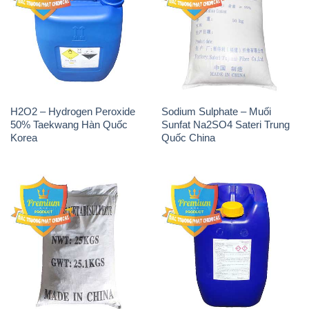
Sodium Metabisulfite –
H2O2 – Hydrogen Peroxide
NA2S2O5 Trung Quốc China
50% Evonik Indonesia