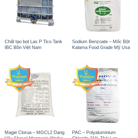
Magie Clorua – MGCL2 Dạng
PAC – Polyaluminium
Vảy Shreeji Magnesia Works
Chloride 31% Thái Lan
Ấn Độ India
Thailand