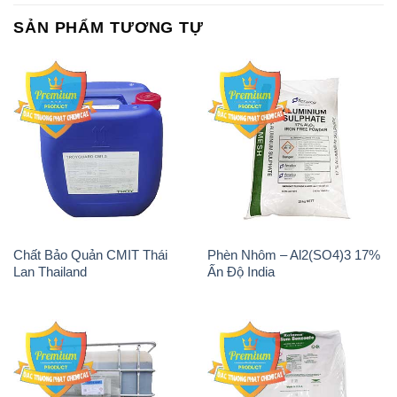
Chất Bảo Quản CMIT Thái
Phèn Nhôm – Al2(SO4)3 17%
Lan Thailand
Ấn Độ India
Chất tạo bọt Las P Tico Tank
Sodium Benzoate – Mốc Bột
IBC Bồn Việt Nam
Kalama Food Grade Mỹ Usa