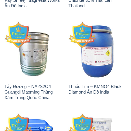
Tẩy Đường – NA2S2O4
Thuốc Tím – KMNO4 Black
Guangdi Maoming Thùng
Diamond Ấn Độ India
Xám Trung Quốc China
H2O2 – Hydrogen Peroxide
Sodium Sulphate – Muối
50% Taekwang Hàn Quốc
Sunfat Na2SO4 Sateri Trung
Korea
Quốc China