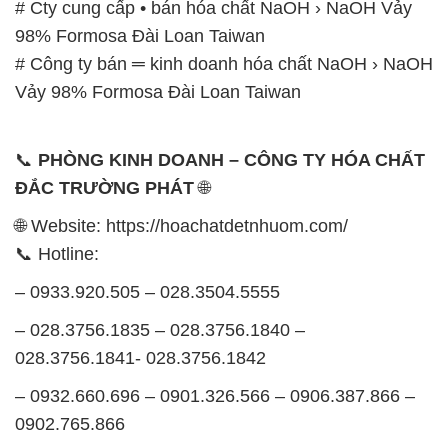
# Cty cung cấp • bán hóa chất NaOH › NaOH Vảy
98% Formosa Đài Loan Taiwan
# Công ty bán ═ kinh doanh hóa chất NaOH › NaOH
Vảy 98% Formosa Đài Loan Taiwan
📞
PHÒNG KINH DOANH – CÔNG TY HÓA CHẤT
ĐẮC TRƯỜNG PHÁT
🌐
🌐 Website: https://hoachatdetnhuom.com/
📞 Hotline:
– 0933.920.505 – 028.3504.5555
– 028.3756.1835 – 028.3756.1840 –
028.3756.1841- 028.3756.1842
– 0932.660.696 – 0901.326.566 – 0906.387.866 –
0902.765.866