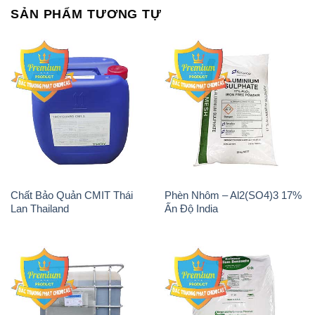
SẢN PHẨM TƯƠNG TỰ
Chất Bảo Quản CMIT Thái
Phèn Nhôm – Al2(SO4)3 17%
Lan Thailand
Ấn Độ India