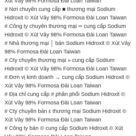
Thứ 7: Buổi sáng: từ 8h đến 11h – Buổi chiều: từ
12h30 đến 16h
Chủ nhật: Nghỉ chủ nhật hàng tuần
Chúng tôi rất trân trọng thời gian và cam kết tuân
thủ giờ làm việc để đảm bảo sự hỗ trợ tốt nhất cho
khách hàng và đảm bảo hiệu suất công việc cao
nhất của nhân viên.
BẢN ĐỒ MAP TẠI CÔNG TY HÓA CHẤT ĐẮC
TRƯỜNG PHÁT
ĐỊA CHỈ: 1229C Quốc lộ 1A, Phường Bình Trị
Đông B, Quận Bình Tân, Sài Gòn TP. Hồ Chí
Minh