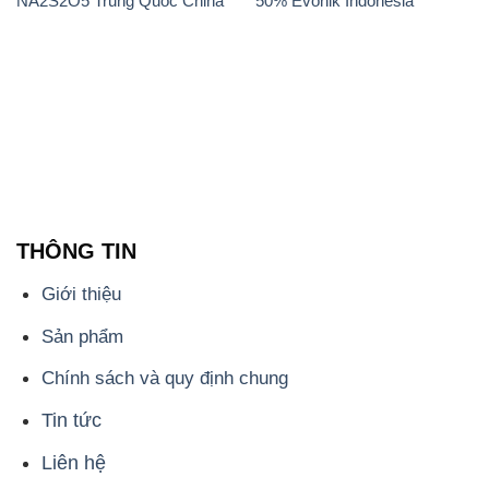
tên miền
hoachatdetnhuom.com
, là đơn vị chuyên
kinh doanh và phân phối các loại hóa chất công
nghiệp đa dạng, nhằm đáp ứng nhu cầu sử dụng của
khách hàng một cách tốt nhất.
Chúng tôi cam kết mang đến sự hài lòng và đáp ứng
mọi nhu cầu của khách hàng với tiêu chí hàng đầu.
Công ty chúng tôi hiện cung cấp những sản phẩm
hóa chất chất lượng cao với giá thành hợp lý, nhằm
đảm bảo sự thành công của khách hàng.
Uy tín là một trong những nguyên tắc quan trọng
trong hoạt động kinh doanh của chúng tôi. Chúng tôi
luôn ý thức rằng những sản phẩm mà chúng tôi cung
cấp cần phải đáp ứng tiêu chuẩn chất lượng cao, làm
hài lòng đối tác. Đồng thời, chúng tôi cố gắng duy trì
mức giá hợp lý, tạo điều kiện phát triển và sự tồn tại
lâu dài cho cả hai bên.