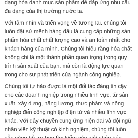
Hidroxit © Xút Vảy 98% Formosa Đài Loan Taiwan
# Đơn vị kinh doanh → cung cấp Sodium Hidroxit ©
Xút Vảy 98% Formosa Đài Loan Taiwan
# Địa chỉ cung cấp # phân phối Sodium Hidroxit ©
Xút Vảy 98% Formosa Đài Loan Taiwan
# Cty chuyên bán ε thương mại Sodium Hidroxit ©
Xút Vảy 98% Formosa Đài Loan Taiwan
# Công ty bán © cung cấp Sodium Hidroxit © Xút
Vảy 98% Formosa Đài Loan Taiwan
# Đơn vị chuyên phân phối ⌡ thương mại Sodium
Hidroxit © Xút Vảy 98% Formosa Đài Loan Taiwan
📞
PHÒNG KINH DOANH – CÔNG TY HÓA CHẤT
ĐẮC TRƯỜNG PHÁT
🌐
🌐 Website: https://hoachatdetnhuom.com/