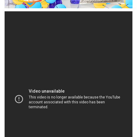
trình sản xuất của bạn, mà còn là động lực quan
trọng cho sự phát triển của ngành công nghiệp.
Chúng tôi tự hào được là một đối tác đáng tin cậy
cho các doanh nghiệp trong nhiều lĩnh vực, từ sản
xuất, xây dựng, năng lượng, thực phẩm và nông
nghiệp đến công nghiệp điện tử và nhiều lĩnh vực
khác. Với dây chuyền cung ứng hiện đại và đội ngũ
nhân viên kỹ thuật có kinh nghiệm, chúng tôi luôn
sẵn sàng hỗ trợ bạn tìm kiếm các giải pháp hóa
chất tốt nhất để đảm bảo sự thành công của dự án
và doanh nghiệp của bạn.
Chào quý khách hàng thân yêu tại thành phố Hồ
Chí Minh và các vùng lân cận, chúng tôi xin cam kết
tiếp tục cung cấp sản phẩm và dịch vụ chất lượng
cao, đồng thời luôn tìm cách phát triển để đáp ứng
mọi nhu cầu của bạn. Hãy cùng chúng tôi xây dựng