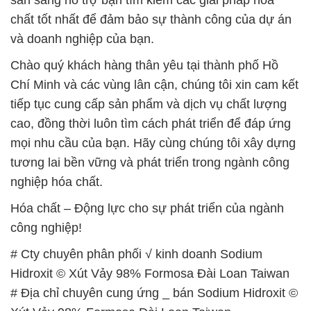
📞 Hotline:
– 0933.920.505 – 028.3504.5555
– 028.3756.1835 – 028.3756.1840 –
028.3756.1841- 028.3756.1842
– 0932.660.696 – 0901.326.566 – 0906.387.866 –
0902.765.866
📧 Email: hoachat@dactruongphat.vn
GIỜ LÀM VIỆC TẠI CÔNG TY HÓA CHẤT ĐẮC
TRƯỜNG PHÁT
Thời gian làm việc
tại Hóa Chất Đắc Trường Phát
được tổ chức như sau:
Thứ 2 đến thứ 6: Buổi sáng: từ 8h đến 11h – Buổi
chiều: từ 12h30 đến 17h