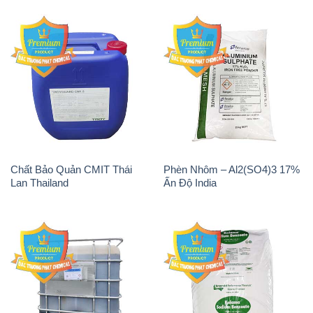
Tẩy Đường – NA2S2O4
Thuốc Tím – KMNO4 Black
Guangdi Maoming Thùng
Diamond Ấn Độ India
Xám Trung Quốc China
H2O2 – Hydrogen Peroxide
Sodium Sulphate – Muối
50% Taekwang Hàn Quốc
Sunfat Na2SO4 Sateri Trung
Korea
Quốc China