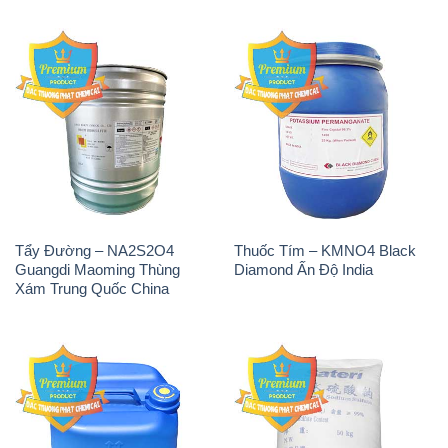
THÔNG TIN
Giới thiệu
Sản phẩm
Chính sách và quy định chung
Tin tức
Liên hệ
📞
PHÒNG KINH DOANH - CÔNG TY HÓA CHẤT
ĐẮC TRƯỜNG PHÁT
🌐
🌐 Website: https://hoachatdetnhuom.com/
📞 Hotline: - 0933.920.505 - 028.3504.5555