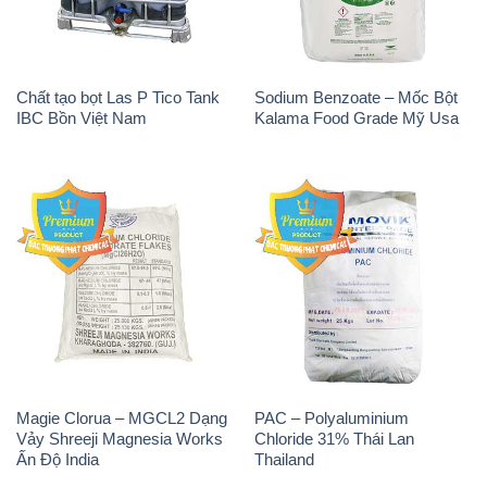
Sodium Metabisulfite –
H2O2 – Hydrogen Peroxide
NA2S2O5 Trung Quốc China
50% Evonik Indonesia