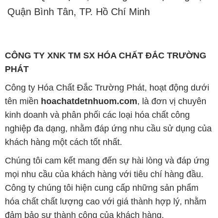
dài, hợp tác cùng phát triển cùng khách hàng.
Bản quyền © 2016 hoachatdetnhuom.com
CÔNG TY XNK TM SX HÓA CHẤT ĐẮC TRƯỜNG PHÁT
Giấy chứng nhận Đăng ký Kinh doanh số 0304188681 do Sở Kế
hoạch và Đầu tư Thành phố Hồ Chí Minh cấp ngày 19-01-2017
🌐
HOACHATDETNHUOM.COM