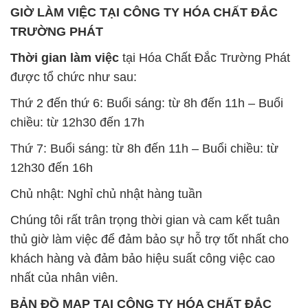
Chất Bảo Quản CMIT Thái
Phèn Nhôm – Al2(SO4)3 17%
Lan Thailand
Ấn Độ India
Chất tạo bọt Las P Tico Tank
Sodium Benzoate – Mốc Bột
IBC Bồn Việt Nam
Kalama Food Grade Mỹ Usa