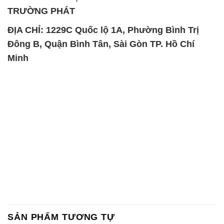
Magie Clorua – MGCL2 Dạng
PAC – Polyaluminium
Vảy Shreeji Magnesia Works
Chloride 31% Thái Lan
Ấn Độ India
Thailand