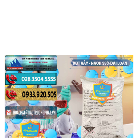
cung cấp hóa chất tại Thành phố Hồ Chí Minh
Chúng tôi, Công ty Hóa chất Đắc Trường Phát, tự
hào được ghi dấu ấn hơn 30 năm trong ngành công
nghiệp hóa chất tại Việt Nam. Trải qua những năm
tháng phấn đấu và phát triển, chúng tôi đã xây dựng
lên một tên tuổi đáng kể trong lĩnh vực này. Chặng
đường trưởng thành của chúng tôi đã thể hiện sự
cam kết không ngừng nâng cao chất lượng và đa
dạng hóa danh mục sản phẩm để đáp ứng nhu cầu
đa dạng của thị trường nước ta.
Với tầm nhìn và triển vọng về tương lai, chúng tôi
luôn đặt sứ mệnh hàng đầu là cung cấp những sản
phẩm hóa chất chất lượng cao và an toàn nhất cho
khách hàng của mình. Chúng tôi hiểu rằng hóa chất
không chỉ là một thành phần quan trọng trong quy