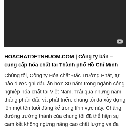
tương lai bền vững và phát triển trong ngành công
nghiệp hóa chất.
Hóa chất – Động lực cho sự phát triển của ngành
công nghiệp!
# Cty chuyên phân phối √ kinh doanh Sodium
Hidroxit © Xút Vảy 98% Formosa Đài Loan Taiwan
# Địa chỉ chuyên cung ứng _ bán Sodium Hidroxit ©
Xút Vảy 98% Formosa Đài Loan Taiwan
# Nơi chuyên cung cấp ■ thương mại Sodium
Hidroxit © Xút Vảy 98% Formosa Đài Loan Taiwan
# Công ty chuyên thương mại ∞ cung cấp Sodium
Hidroxit © Xút Vảy 98% Formosa Đài Loan Taiwan
# Nhà thương mại │ bán Sodium Hidroxit © Xút Vảy
98% Formosa Đài Loan Taiwan
# Cty chuyên thương mại » cung cấp Sodium