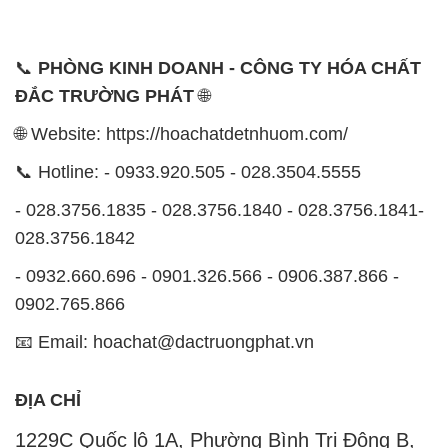
Công ty Hóa Chất Đắc Trường Phát đáp ứng đa
dạng các nhu cầu về hóa chất, phục vụ cho tất cả
các ngành nghề và lĩnh vực sản xuất khác nhau tại
TP. Hồ Chí Minh. Sứ mệnh của chúng tôi là cung cấp
và phân phối những sản phẩm hóa chất đảm bảo
chất lượng và giá thành tốt nhất trên thị trường.
Chúng tôi tự hào có đội ngũ nhân viên chuyên nghiệp
và giàu kinh nghiệm, luôn sẵn sàng tư vấn và hỗ trợ
khách hàng một cách chuyên nghiệp. Đội ngũ của
chúng tôi đảm bảo mang lại sự hài lòng và thành
công cho khách hàng.
Để biết thêm thông tin chi tiết và được tư vấn, quý
khách hàng có thể truy cập vào trang web của chúng
tôi tại địa chỉ hoachatdetnhuom.com. Chúng tôi rất
mong được phục vụ và xây dựng mối quan hệ lâu