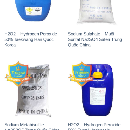
- 028.3756.1835 - 028.3756.1840 - 028.3756.1841-
028.3756.1842
- 0932.660.696 - 0901.326.566 - 0906.387.866 -
0902.765.866
📧 Email: hoachat@dactruongphat.vn
ĐỊA CHỈ
1229C Quốc lộ 1A, Phường Bình Trị Đông B,
Quận Bình Tân, TP. Hồ Chí Minh
CÔNG TY XNK TM SX HÓA CHẤT ĐẮC TRƯỜNG
PHÁT
Công ty Hóa Chất Đắc Trường Phát, hoạt động dưới