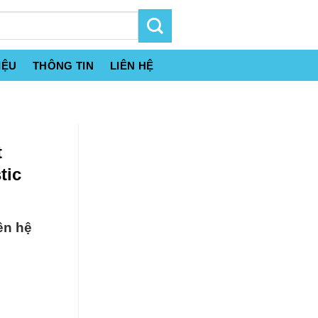
IỆU
THÔNG TIN
LIÊN HỆ
t
tic
ên hệ