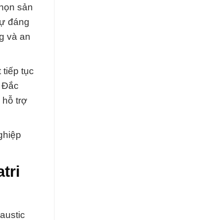
chọn sản
sự đáng
ng và an
tiếp tục
t Đắc
 hỗ trợ
ghiệp
tri
austic