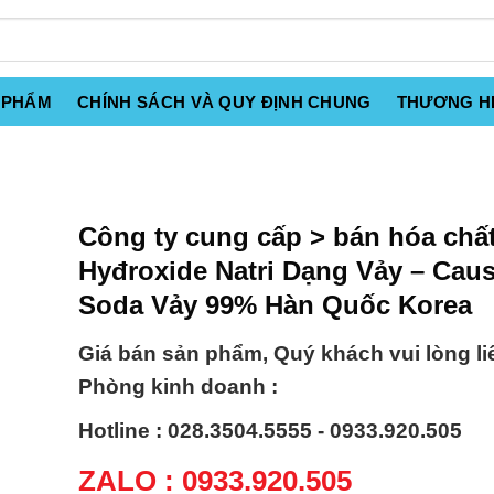
 PHẨM
CHÍNH SÁCH VÀ QUY ĐỊNH CHUNG
THƯƠNG H
Công ty cung cấp > bán hóa chấ
Hyđroxide Natri Dạng Vảy – Caus
Soda Vảy 99% Hàn Quốc Korea
Giá bán sản phẩm, Quý khách vui lòng li
Phòng kinh doanh :
Hotline : 028.3504.5555 - 0933.920.505
ZALO : 0933.920.505