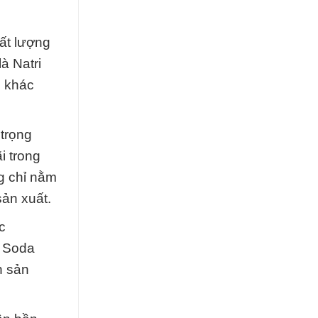
hất lượng
à Natri
g khác
 trọng
i trong
g chỉ nằm
sản xuất.
c
c Soda
h sản