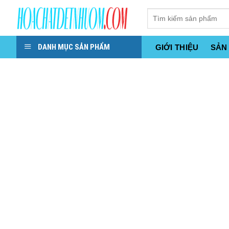
Skip
to
content
DANH MỤC SẢN PHẨM
GIỚI THIỆU
SẢN