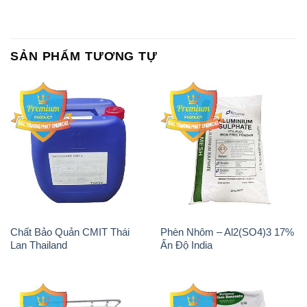
SẢN PHẨM TƯƠNG TỰ
Chất Bảo Quản CMIT Thái
Phèn Nhôm – Al2(SO4)3 17%
Lan Thailand
Ấn Độ India