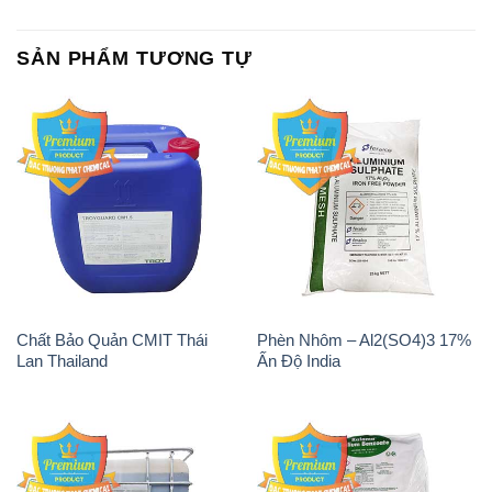
SẢN PHẨM TƯƠNG TỰ
Chất Bảo Quản CMIT Thái
Phèn Nhôm – Al2(SO4)3 17%
Lan Thailand
Ấn Độ India