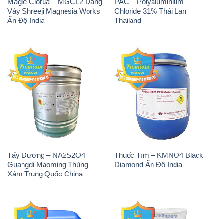
Magie Clorua – MGCL2 Dạng
PAC – Polyaluminium
Vảy Shreeji Magnesia Works
Chloride 31% Thái Lan
Ấn Độ India
Thailand
Tẩy Đường – NA2S2O4
Thuốc Tím – KMNO4 Black
Guangdi Maoming Thùng
Diamond Ấn Độ India
Xám Trung Quốc China