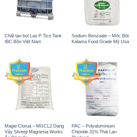
Magie Clorua – MGCL2 Dạng
PAC – Polyaluminium
Vảy Shreeji Magnesia Works
Chloride 31% Thái Lan
Ấn Độ India
Thailand
Tẩy Đường – NA2S2O4
Thuốc Tím – KMNO4 Black
Guangdi Maoming Thùng
Diamond Ấn Độ India
Xám Trung Quốc China