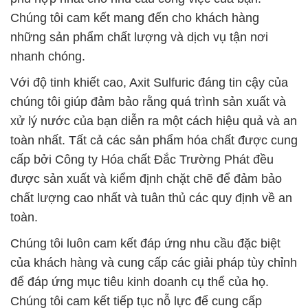
của khách hàng và cung cấp các giải pháp tùy chỉnh
để đáp ứng mục tiêu kinh doanh cụ thể của họ.
Chúng tôi cam kết tiếp tục nỗ lực để cung cấp
những sản phẩm hóa chất chất lượng nhất và dịch
vụ tận tâm nhất để đồng hành cùng bạn trong mọi
thách thức và cơ hội.
# Đơn vị kinh doanh ¶ phân phối H3PO4 —
Orthophosphoric Axit Dạng Lỏng 85% Hàn Quốc
Korea
# Đơn vị chuyên cung cấp › bán H3PO4 —
Orthophosphoric Axit Dạng Lỏng 85% Hàn Quốc
Korea
# Đơn vị bán ■ phân phối H3PO4 —
Orthophosphoric Axit Dạng Lỏng 85% Hàn Quốc
Korea
# Công ty bán › kinh doanh H3PO4 —