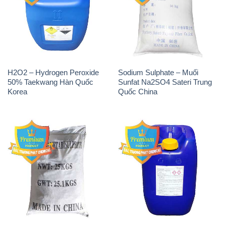
Sodium Metabisulfite –
H2O2 – Hydrogen Peroxide
NA2S2O5 Trung Quốc China
50% Evonik Indonesia
THÔNG TIN
Giới thiệu
Sản phẩm