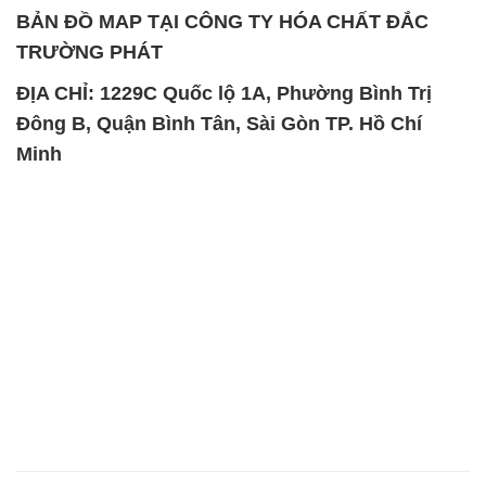
SẢN PHẨM TƯƠNG TỰ
Chất Bảo Quản CMIT Thái
Phèn Nhôm – Al2(SO4)3 17%
Lan Thailand
Ấn Độ India