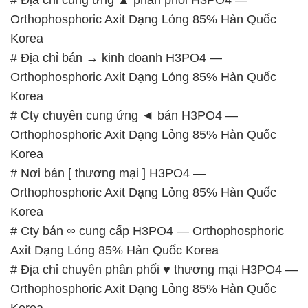
# Địa chỉ chuyên phân phối ♥ thương mại H3PO4 —
Orthophosphoric Axit Dạng Lỏng 85% Hàn Quốc
Korea
# Cty chuyên cung cấp ♦ bán H3PO4 —
Orthophosphoric Axit Dạng Lỏng 85% Hàn Quốc
Korea
📞
PHÒNG KINH DOANH – CÔNG TY HÓA CHẤT
ĐẮC TRƯỜNG PHÁT
🌐
🌐 Website: https://hoachatdetnhuom.com/
📞 Hotline:
– 0933.920.505 – 028.3504.5555
– 028.3756.1835 – 028.3756.1840 –
028.3756.1841- 028.3756.1842