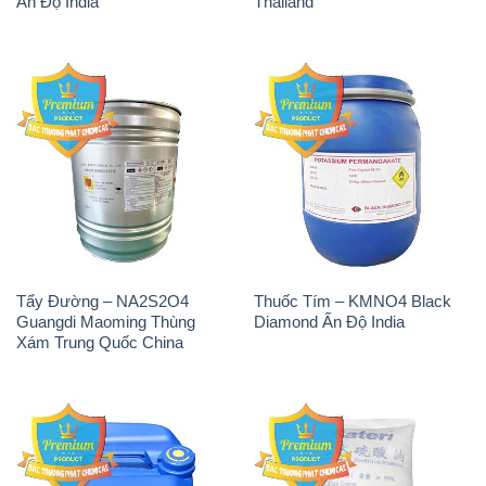
H2O2 – Hydrogen Peroxide
Sodium Sulphate – Muối
50% Taekwang Hàn Quốc
Sunfat Na2SO4 Sateri Trung
Korea
Quốc China