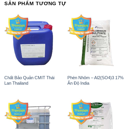
Chất tạo bọt Las P Tico Tank
Sodium Benzoate – Mốc Bột
IBC Bồn Việt Nam
Kalama Food Grade Mỹ Usa