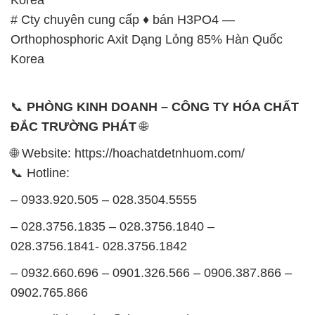
– 0932.660.696 – 0901.326.566 – 0906.387.866 –
0902.765.866
📧 Email: hoachat@dactruongphat.vn
GIỜ LÀM VIỆC TẠI CÔNG TY HÓA CHẤT ĐẮC
TRƯỜNG PHÁT
Thời gian làm việc
tại Hóa Chất Đắc Trường Phát
được tổ chức như sau:
Thứ 2 đến thứ 6: Buổi sáng: từ 8h đến 11h – Buổi
chiều: từ 12h30 đến 17h
Thứ 7: Buổi sáng: từ 8h đến 11h – Buổi chiều: từ
12h30 đến 16h
Chủ nhật: Nghỉ chủ nhật hàng tuần
Chúng tôi rất trân trọng thời gian và cam kết tuân