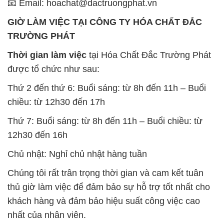
thủ giờ làm việc để đảm bảo sự hỗ trợ tốt nhất cho
khách hàng và đảm bảo hiệu suất công việc cao
nhất của nhân viên.
BẢN ĐỒ MAP TẠI CÔNG TY HÓA CHẤT ĐẮC
TRƯỜNG PHÁT
ĐỊA CHỈ: 1229C Quốc lộ 1A, Phường Bình Trị
Đông B, Quận Bình Tân, Sài Gòn TP. Hồ Chí
Minh