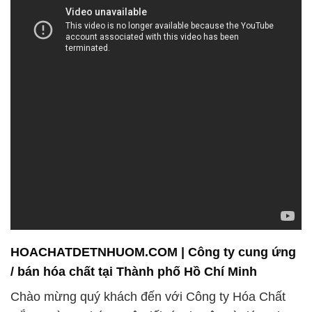
/ bán hóa chất tại Thành phố Hồ Chí Minh
Chào mừng quý khách đến với Công ty Hóa Chất
Đắc Trường Phát – một đối tác tin cậy và đáng tin
cậy nhất trong lĩnh vực cung ứng hóa chất tại Việt
Nam. Chúng tôi tự hào về việc cung cấp các sản
phẩm hóa chất đáng tin cậy và chất lượng cao nhất
trên thị trường.
Công ty Hóa Chất Đắc Trường Phát có một danh
mục sản phẩm đa dạng, bao gồm các loại hóa chất
công nghiệp, hóa chất dệt nhuộm, hóa chất xử lý
nước, và nhiều sản phẩm khác phục vụ nhiều
ngành công nghiệp khác nhau. Chúng tôi không chỉ
là một doanh nghiệp, mà còn là đối tác tin cậy trong
lĩnh vực hóa chất khử trùng và diệt khuẩn.
Đội ngũ chuyên gia của chúng tôi không chỉ cung