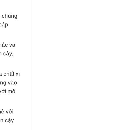
, chúng
 cấp
hắc và
n cậy,
 chất xi
ọng vào
với môi
hệ với
in cậy