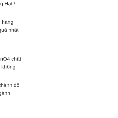
g Hạt /
h hàng
quả nhất
MnO4 chất
i không
thành đối
ngành