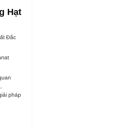
g Hạt
ất Đắc
anat
 quan
,
iải pháp