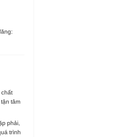
đăng:
 chất
 tận tâm
ặp phải,
quá trình