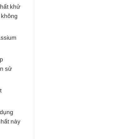
hất khử
y không
assium
ấp
ẫn sử
t
 dụng
chất này