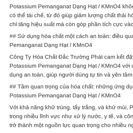
Potassium Pemanganat Dạng Hạt / KMnO4 không
có thể tái chế, từ đó giúp giảm lượng chất thải
chỉ tăng hiệu suất mà còn góp phần tích cực và
## Sử dụng hóa chất một cách an toàn: điều qu
Pemanganat Dạng Hạt / KMnO4
Công Ty Hóa Chất Đắc Trường Phát cam kết đặt 
Potassium Pemanganat Dạng Hạt / KMnO4 với c
dụng an toàn, giúp người dùng tự tin và yên tâ
## Tầm quan trọng của hóa chất: những ứng dụn
Potassium Pemanganat Dạng Hạt / KMnO4
Với khả năng khử trùng, tẩy trắng, và khử mù
trong nhiều lĩnh vực như xử lý nước, y tế, và 
trở thành một nguồn lực quan trọng cho nhiều 