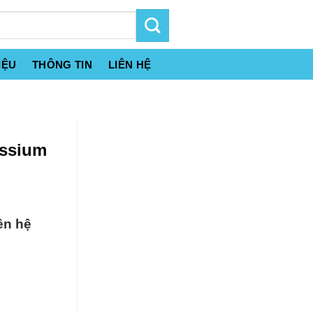
IỆU
THÔNG TIN
LIÊN HỆ
assium
ên hệ