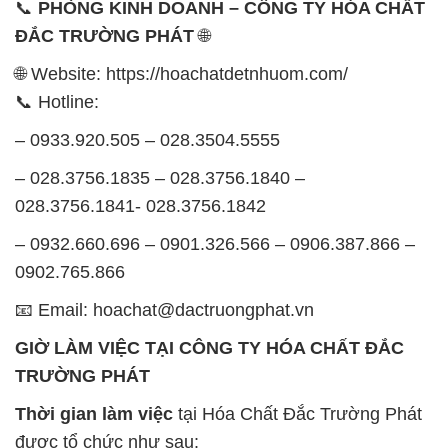
📞
PHÒNG KINH DOANH – CÔNG TY HÓA CHẤT
ĐẮC TRƯỜNG PHÁT
🌐
🌐 Website: https://hoachatdetnhuom.com/
📞 Hotline:
– 0933.920.505 – 028.3504.5555
– 028.3756.1835 – 028.3756.1840 –
028.3756.1841- 028.3756.1842
– 0932.660.696 – 0901.326.566 – 0906.387.866 –
0902.765.866
📧 Email: hoachat@dactruongphat.vn
GIỜ LÀM VIỆC TẠI CÔNG TY HÓA CHẤT ĐẮC
TRƯỜNG PHÁT
Thời gian làm việc
tại Hóa Chất Đắc Trường Phát
được tổ chức như sau: