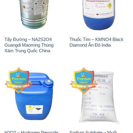
Tẩy Đường – NA2S2O4
Thuốc Tím – KMNO4 Black
Guangdi Maoming Thùng
Diamond Ấn Độ India
Xám Trung Quốc China
H2O2 – Hydrogen Peroxide
Sodium Sulphate – Muối