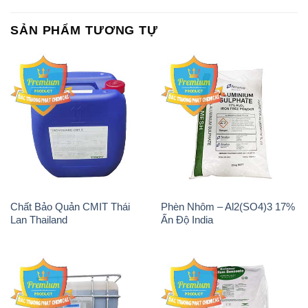
SẢN PHẨM TƯƠNG TỰ
Chất Bảo Quản CMIT Thái
Phèn Nhôm – Al2(SO4)3 17%
Lan Thailand
Ấn Độ India