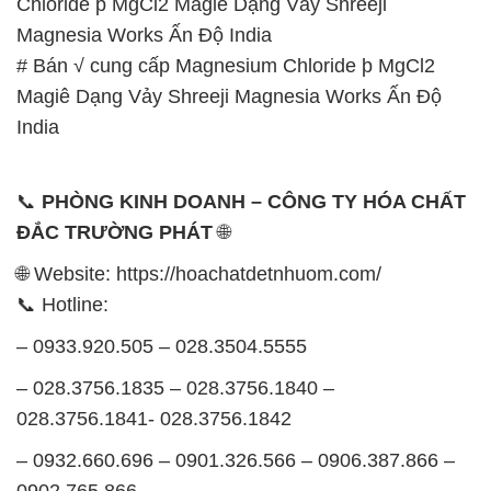
Chloride þ MgCl2 Magiê Dạng Vảy Shreeji
Magnesia Works Ấn Độ India
# Bán √ cung cấp Magnesium Chloride þ MgCl2
Magiê Dạng Vảy Shreeji Magnesia Works Ấn Độ
India
📞
PHÒNG KINH DOANH – CÔNG TY HÓA CHẤT
ĐẮC TRƯỜNG PHÁT
🌐
🌐 Website: https://hoachatdetnhuom.com/
📞 Hotline:
– 0933.920.505 – 028.3504.5555
– 028.3756.1835 – 028.3756.1840 –
028.3756.1841- 028.3756.1842
– 0932.660.696 – 0901.326.566 – 0906.387.866 –
0902.765.866