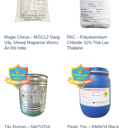
Magie Clorua – MGCL2 Dạng
PAC – Polyaluminium
Vảy Shreeji Magnesia Works
Chloride 31% Thái Lan
Ấn Độ India
Thailand
Tẩy Đường – NA2S2O4
Thuốc Tím – KMNO4 Black