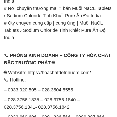
India
# Nơi chuyên thương mại = bán Muối NaCL Tablets
› Sodium Chloride Tinh Khiết Pure Ấn Độ India
# Cty chuyên cung cấp [ cung ứng ] Muối NaCL
Tablets › Sodium Chloride Tinh Khiết Pure Ấn Độ
India
📞
PHÒNG KINH DOANH – CÔNG TY HÓA CHẤT
ĐẮC TRƯỜNG PHÁT
🌐
🌐 Website: https://hoachatdetnhuom.com/
📞 Hotline:
– 0933.920.505 – 028.3504.5555
– 028.3756.1835 – 028.3756.1840 –
028.3756.1841- 028.3756.1842
– 0932.660.696 – 0901.326.566 – 0906.387.866 –