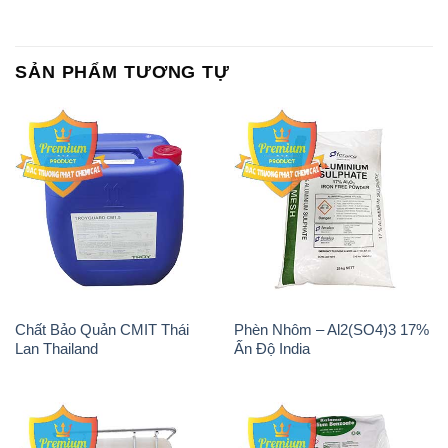
SẢN PHẨM TƯƠNG TỰ
Chất Bảo Quản CMIT Thái
Phèn Nhôm – Al2(SO4)3 17%
Lan Thailand
Ấn Độ India