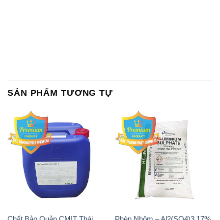
SẢN PHẨM TƯƠNG TỰ
Chất Bảo Quản CMIT Thái
Phèn Nhôm – Al2(SO4)3 17%