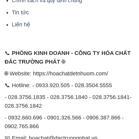
Chính sách và quy định chung
Tin tức
Liên hệ
📞
PHÒNG KINH DOANH - CÔNG TY HÓA CHẤT
ĐẮC TRƯỜNG PHÁT
🌐
🌐 Website: https://hoachatdetnhuom.com/
📞 Hotline: - 0933.920.505 - 028.3504.5555
- 028.3756.1835 - 028.3756.1840 - 028.3756.1841-
028.3756.1842
- 0932.660.696 - 0901.326.566 - 0906.387.866 -
0902.765.866
📧 Email: hoachat@dactruongphat.vn