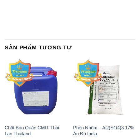
SẢN PHẨM TƯƠNG TỰ
Chất Bảo Quản CMIT Thái
Phèn Nhôm – Al2(SO4)3 17%
Lan Thailand
Ấn Độ India