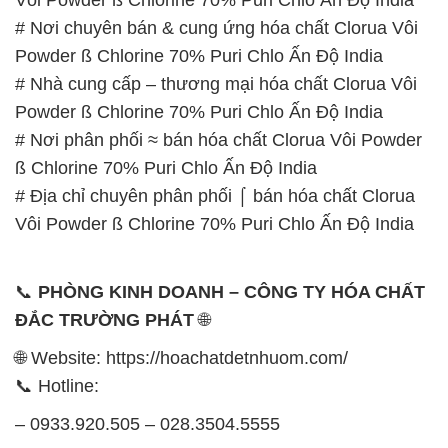
# Nơi phân phối ≈ bán hóa chất Clorua Vôi Powder
ß Chlorine 70% Puri Chlo Ấn Độ India
# Địa chỉ chuyên phân phối ⌠ bán hóa chất Clorua
Vôi Powder ß Chlorine 70% Puri Chlo Ấn Độ India
📞
PHÒNG KINH DOANH – CÔNG TY HÓA CHẤT
ĐẮC TRƯỜNG PHÁT
🌐
🌐 Website: https://hoachatdetnhuom.com/
📞 Hotline:
– 0933.920.505 – 028.3504.5555
– 028.3756.1835 – 028.3756.1840 –
028.3756.1841- 028.3756.1842
– 0932.660.696 – 0901.326.566 – 0906.387.866 –
0902.765.866