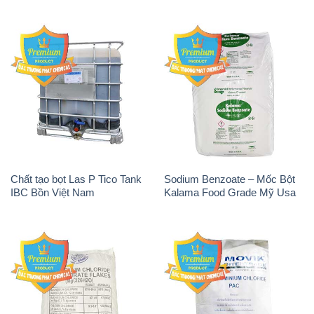
Chất tạo bọt Las P Tico Tank
Sodium Benzoate – Mốc Bột
IBC Bồn Việt Nam
Kalama Food Grade Mỹ Usa
Magie Clorua – MGCL2 Dạng
PAC – Polyaluminium
Vảy Shreeji Magnesia Works
Chloride 31% Thái Lan