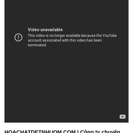
HOACHATDETNHUOM.COM | Công ty chuyên
kinh doanh / phân phối hóa chất tại Thành phố
Hồ Chí Minh
Công ty Hóa Chất Đắc Trường Phát là đối tác đáng
tin cậy trong lĩnh vực cung cấp và phân phối hóa