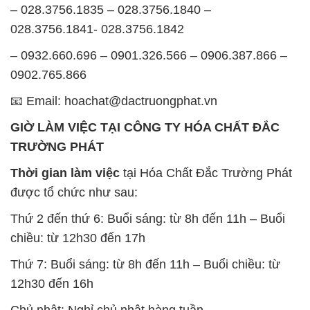
📧 Email: hoachat@dactruongphat.vn
GIỜ LÀM VIỆC TẠI CÔNG TY HÓA CHẤT ĐẮC
TRƯỜNG PHÁT
Thời gian làm việc
tại Hóa Chất Đắc Trường Phát
được tổ chức như sau:
Thứ 2 đến thứ 6: Buổi sáng: từ 8h đến 11h – Buổi
chiều: từ 12h30 đến 17h
Thứ 7: Buổi sáng: từ 8h đến 11h – Buổi chiều: từ
12h30 đến 16h
Chủ nhật: Nghỉ chủ nhật hàng tuần
Chúng tôi rất trân trọng thời gian và cam kết tuân
thủ giờ làm việc để đảm bảo sự hỗ trợ tốt nhất cho
khách hàng và đảm bảo hiệu suất công việc cao
nhất của nhân viên.