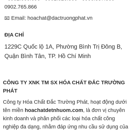
1229C Quốc lộ 1A, Phường Bình Trị Đông B,
Quận Bình Tân, TP. Hồ Chí Minh
CÔNG TY XNK TM SX HÓA CHẤT ĐẮC TRƯỜNG
PHÁT
Công ty Hóa Chất Đắc Trường Phát, hoạt động dưới
tên miền
hoachatdetnhuom.com
, là đơn vị chuyên
kinh doanh và phân phối các loại hóa chất công
nghiệp đa dạng, nhằm đáp ứng nhu cầu sử dụng của
khách hàng một cách tốt nhất.
Chúng tôi cam kết mang đến sự hài lòng và đáp ứng
mọi nhu cầu của khách hàng với tiêu chí hàng đầu.
Công ty chúng tôi hiện cung cấp những sản phẩm