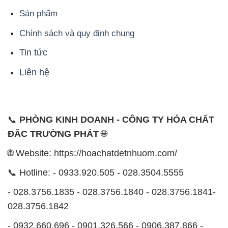
Liên hệ
📞
PHÒNG KINH DOANH - CÔNG TY HÓA CHẤT
ĐẮC TRƯỜNG PHÁT
🌐
🌐 Website: https://hoachatdetnhuom.com/
📞 Hotline: - 0933.920.505 - 028.3504.5555
- 028.3756.1835 - 028.3756.1840 - 028.3756.1841-
028.3756.1842
- 0932.660.696 - 0901.326.566 - 0906.387.866 -
0902.765.866
📧 Email: hoachat@dactruongphat.vn
ĐỊA CHỈ