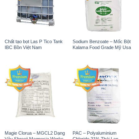
Chất tạo bọt Las P Tico Tank
Sodium Benzoate – Mốc Bột
IBC Bồn Việt Nam
Kalama Food Grade Mỹ Usa
Magie Clorua – MGCL2 Dạng
PAC – Polyaluminium
Vảy Shreeji Magnesia Works
Chloride 31% Thái Lan