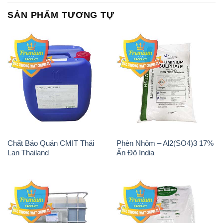
SẢN PHẨM TƯƠNG TỰ
Chất Bảo Quản CMIT Thái
Phèn Nhôm – Al2(SO4)3 17%
Lan Thailand
Ấn Độ India