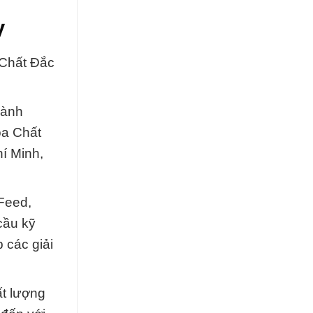
y
 Chất Đắc
gành
óa Chất
í Minh,
 Feed,
cầu kỹ
 các giải
ất lượng