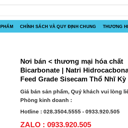
 PHẨM
CHÍNH SÁCH VÀ QUY ĐỊNH CHUNG
THƯƠNG H
Nơi bán < thương mại hóa chất
Bicarbonate | Natri Hidrocacbona
Feed Grade Sisecam Thổ Nhĩ Kỳ
Giá bán sản phẩm, Quý khách vui lòng li
Phòng kinh doanh :
Hotline : 028.3504.5555 - 0933.920.505
ZALO : 0933.920.505