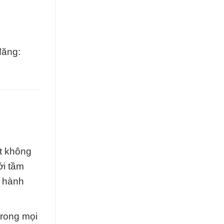
đăng:
t không
ới tầm
g hành
trong mọi