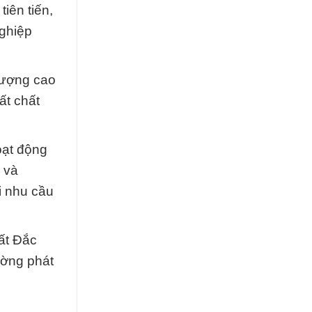
iên tiến,
nghiệp
lượng cao
ất chất
oạt động
, và
i nhu cầu
ất Đắc
ường phát