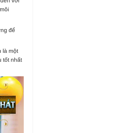
 đến với
 môi
ứng để
 là một
 tốt nhất