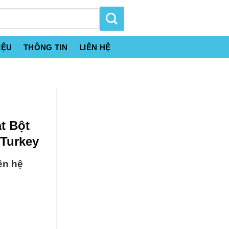
IỆU
THÔNG TIN
LIÊN HỆ
t Bột
 Turkey
ên hệ