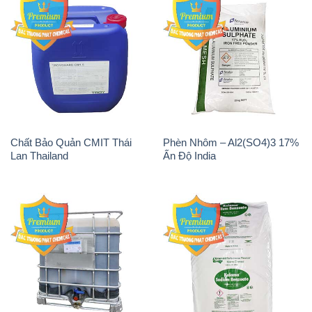
Chất Bảo Quản CMIT Thái
Phèn Nhôm – Al2(SO4)3 17%
Lan Thailand
Ấn Độ India
Chất tạo bọt Las P Tico Tank
Sodium Benzoate – Mốc Bột
IBC Bồn Việt Nam
Kalama Food Grade Mỹ Usa