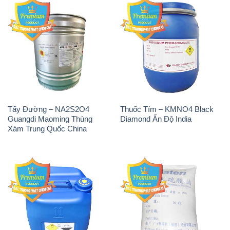
Tẩy Đường – NA2S2O4
Thuốc Tím – KMNO4 Black
Guangdi Maoming Thùng
Diamond Ấn Độ India
Xám Trung Quốc China
H2O2 – Hydrogen Peroxide
Sodium Sulphate – Muối
50% Taekwang Hàn Quốc
Sunfat Na2SO4 Sateri Trung
Korea
Quốc China