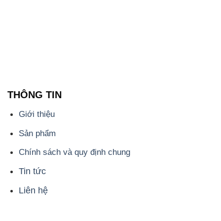
THÔNG TIN
Giới thiệu
Sản phẩm
Chính sách và quy định chung
Tin tức
Liên hệ
📞
PHÒNG KINH DOANH - CÔNG TY HÓA CHẤT
ĐẮC TRƯỜNG PHÁT
🌐
🌐 Website: https://hoachatdetnhuom.com/