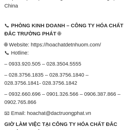
🌐 Website: https://hoachatdetnhuom.com/
📞 Hotline:
– 0933.920.505 – 028.3504.5555
– 028.3756.1835 – 028.3756.1840 –
028.3756.1841- 028.3756.1842
– 0932.660.696 – 0901.326.566 – 0906.387.866 –
0902.765.866
📧 Email: hoachat@dactruongphat.vn
GIỜ LÀM VIỆC TẠI CÔNG TY HÓA CHẤT ĐẮC
TRƯỜNG PHÁT
Thời gian làm việc
tại Hóa Chất Đắc Trường Phát
được tổ chức như sau:
Thứ 2 đến thứ 6: Buổi sáng: từ 8h đến 11h – Buổi