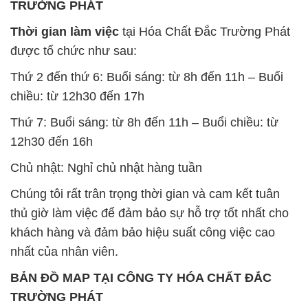
chiều: từ 12h30 đến 17h
Thứ 7: Buổi sáng: từ 8h đến 11h – Buổi chiều: từ
12h30 đến 16h
Chủ nhật: Nghỉ chủ nhật hàng tuần
Chúng tôi rất trân trọng thời gian và cam kết tuân
thủ giờ làm việc để đảm bảo sự hỗ trợ tốt nhất cho
khách hàng và đảm bảo hiệu suất công việc cao
nhất của nhân viên.
BẢN ĐỒ MAP TẠI CÔNG TY HÓA CHẤT ĐẮC
TRƯỜNG PHÁT
ĐỊA CHỈ: 1229C Quốc lộ 1A, Phường Bình Trị
Đông B, Quận Bình Tân, Sài Gòn TP. Hồ Chí
Minh