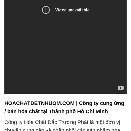
HOACHATDETNHUOM.COM | Công ty cung ứng
/ bán hóa chất tại Thành phố Hồ Chí Minh
Công ty Hóa Chất Đắc Trường Phát là một đơn vị
chuyên cung cấp và phân phối các sản phẩm hóa
chất đa dạng, phục vụ nhu cầu của khách hàng
trong các ngành công nghiệp khác nhau. Với nhiều
năm kinh nghiệm tích luỹ, chúng tôi đã xây dựng
một danh tiếng vững chắc dựa trên sự đa dạng và