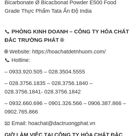
– 028.3756.1835 – 028.3756.1840 –
028.3756.1841- 028.3756.1842
– 0932.660.696 – 0901.326.566 – 0906.387.866 –
0902.765.866
📧 Email: hoachat@dactruongphat.vn
GIỜ LÀM VIỆC TẠI CÔNG TY HÓA CHẤT ĐẮC
TRƯỜNG PHÁT
Thời gian làm việc
tại Hóa Chất Đắc Trường Phát
được tổ chức như sau:
Thứ 2 đến thứ 6: Buổi sáng: từ 8h đến 11h – Buổi
chiều: từ 12h30 đến 17h
Thứ 7: Buổi sáng: từ 8h đến 11h – Buổi chiều: từ
12h30 đến 16h