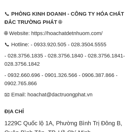
- 0932.660.696 - 0901.326.566 - 0906.387.866 -
0902.765.866
📧 Email: hoachat@dactruongphat.vn
ĐỊA CHỈ
1229C Quốc lộ 1A, Phường Bình Trị Đông B,
Quận Bình Tân, TP. Hồ Chí Minh
CÔNG TY XNK TM SX HÓA CHẤT ĐẮC TRƯỜNG
PHÁT
Công ty Hóa Chất Đắc Trường Phát, hoạt động dưới
tên miền
hoachatdetnhuom.com
, là đơn vị chuyên
kinh doanh và phân phối các loại hóa chất công
nghiệp đa dạng, nhằm đáp ứng nhu cầu sử dụng của