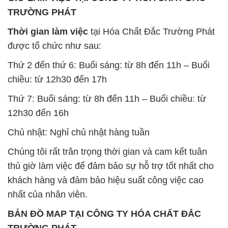
Chủ nhật: Nghỉ chủ nhật hàng tuần
Chúng tôi rất trân trọng thời gian và cam kết tuân
thủ giờ làm việc để đảm bảo sự hỗ trợ tốt nhất cho
khách hàng và đảm bảo hiệu suất công việc cao
nhất của nhân viên.
BẢN ĐỒ MAP TẠI CÔNG TY HÓA CHẤT ĐẮC
TRƯỜNG PHÁT
ĐỊA CHỈ: 1229C Quốc lộ 1A, Phường Bình Trị
Đông B, Quận Bình Tân, Sài Gòn TP. Hồ Chí
Minh