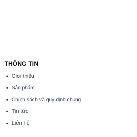
Giới thiệu
Sản phẩm
Chính sách và quy định chung
Tin tức
Liên hệ
📞
PHÒNG KINH DOANH - CÔNG TY HÓA CHẤT
ĐẮC TRƯỜNG PHÁT
🌐
🌐 Website: https://hoachatdetnhuom.com/
📞 Hotline: - 0933.920.505 - 028.3504.5555
- 028.3756.1835 - 028.3756.1840 - 028.3756.1841-
028.3756.1842