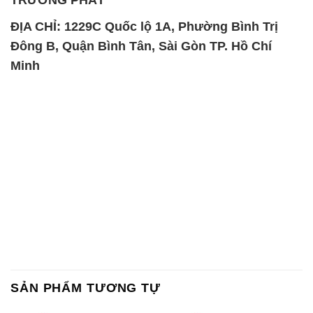
SẢN PHẨM TƯƠNG TỰ
Chất Bảo Quản CMIT Thái
Phèn Nhôm – Al2(SO4)3 17%
Lan Thailand
Ấn Độ India