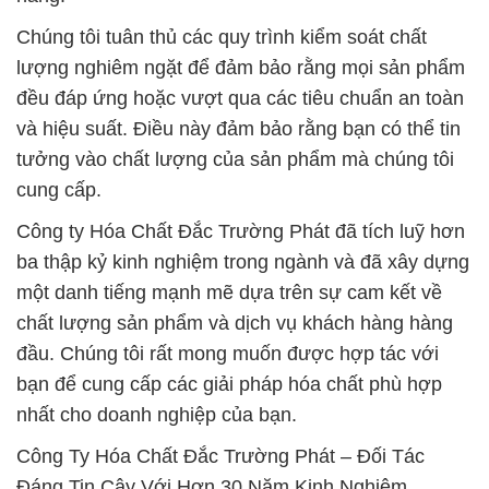
một danh tiếng mạnh mẽ dựa trên sự cam kết về
chất lượng sản phẩm và dịch vụ khách hàng hàng
đầu. Chúng tôi rất mong muốn được hợp tác với
bạn để cung cấp các giải pháp hóa chất phù hợp
nhất cho doanh nghiệp của bạn.
Công Ty Hóa Chất Đắc Trường Phát – Đối Tác
Đáng Tin Cậy Với Hơn 30 Năm Kinh Nghiệm.
# Công ty chuyên bán ♥ thương mại hóa chất
Sodium Bicarbonate Ø Bicacbonat Powder E500
Food Grade Thực Phẩm Tata Ấn Độ India
# Cty cung cấp ♯ thương mại hóa chất Sodium
Bicarbonate Ø Bicacbonat Powder E500 Food
Grade Thực Phẩm Tata Ấn Độ India
# Địa chỉ phân phối ≡ thương mại hóa chất Sodium
Bicarbonate Ø Bicacbonat Powder E500 Food