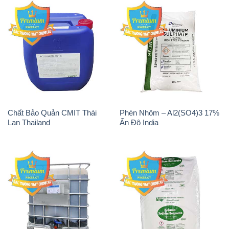
Chất tạo bọt Las P Tico Tank
Sodium Benzoate – Mốc Bột
IBC Bồn Việt Nam
Kalama Food Grade Mỹ Usa