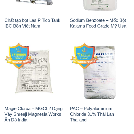
Magie Clorua – MGCL2 Dạng
PAC – Polyaluminium
Vảy Shreeji Magnesia Works
Chloride 31% Thái Lan
Ấn Độ India
Thailand
Tẩy Đường – NA2S2O4
Thuốc Tím – KMNO4 Black