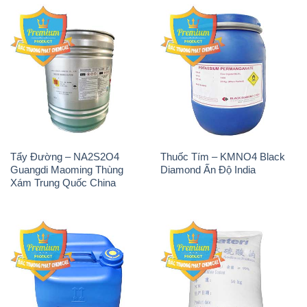
Guangdi Maoming Thùng
Diamond Ấn Độ India
Xám Trung Quốc China
H2O2 – Hydrogen Peroxide
Sodium Sulphate – Muối
50% Taekwang Hàn Quốc
Sunfat Na2SO4 Sateri Trung
Korea
Quốc China