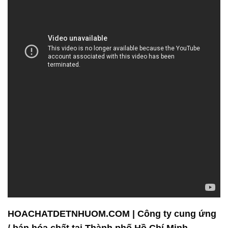
HOACHATDETNHUOM.COM | Công ty cung ứng
/ bán hóa chất tại Thành phố Hồ Chí Minh