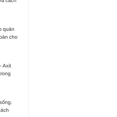
và cách
o quản
toàn cho
 Axit
trong
 sống.
hách