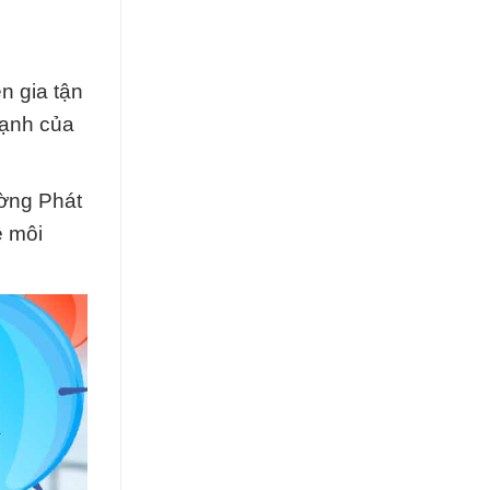
n gia tận
cạnh của
ờng Phát
ệ môi