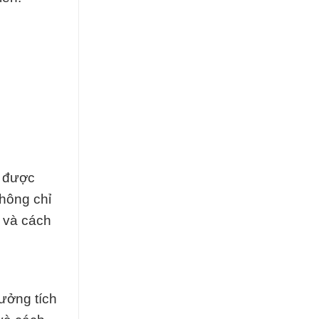
g được
hông chỉ
y và cách
ưởng tích