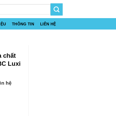
IỆU
THÔNG TIN
LIÊN HỆ
 chất
BC Luxi
ên hệ