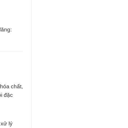
đăng:
hóa chất,
i đặc
xử lý