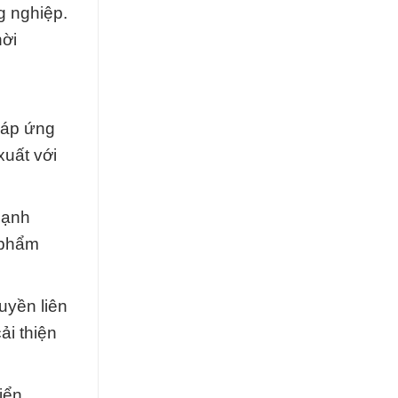
g nghiệp.
hời
đáp ứng
xuất với
cạnh
 phẩm
uyền liên
ải thiện
iển.