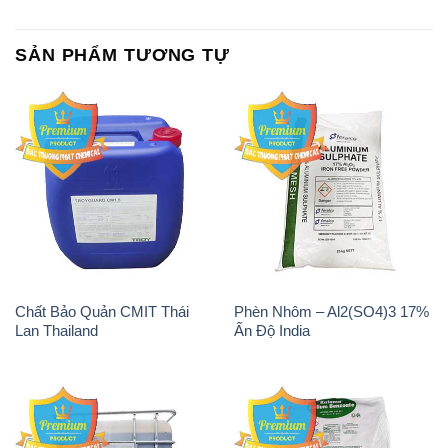
SẢN PHẨM TƯƠNG TỰ
Chất Bảo Quản CMIT Thái
Phèn Nhôm – Al2(SO4)3 17%
Lan Thailand
Ấn Độ India