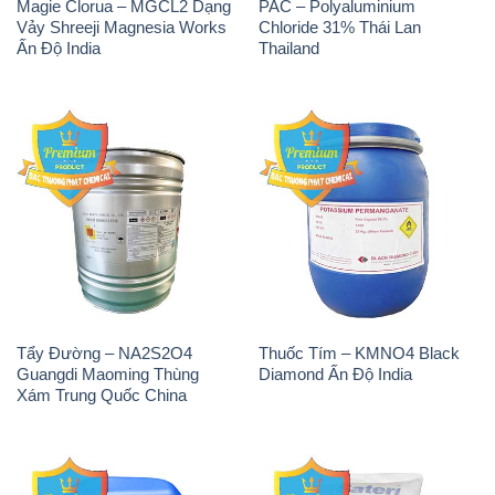
Magie Clorua – MGCL2 Dạng
PAC – Polyaluminium
Vảy Shreeji Magnesia Works
Chloride 31% Thái Lan
Ấn Độ India
Thailand
Tẩy Đường – NA2S2O4
Thuốc Tím – KMNO4 Black
Guangdi Maoming Thùng
Diamond Ấn Độ India
Xám Trung Quốc China