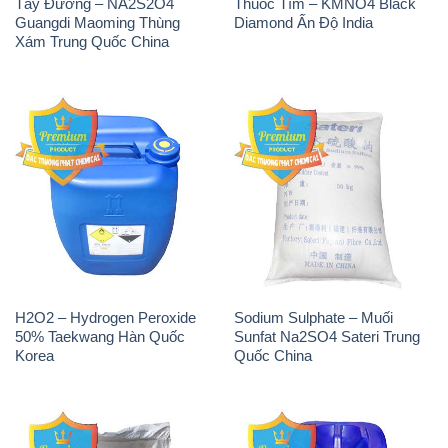
Tẩy Đường – NA2S2O4
Thuốc Tím – KMNO4 Black
Guangdi Maoming Thùng
Diamond Ấn Độ India
Xám Trung Quốc China
H2O2 – Hydrogen Peroxide
Sodium Sulphate – Muối
50% Taekwang Hàn Quốc
Sunfat Na2SO4 Sateri Trung
Korea
Quốc China