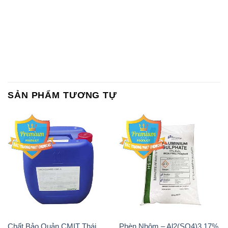
SẢN PHẨM TƯƠNG TỰ
Chất Bảo Quản CMIT Thái
Phèn Nhôm – Al2(SO4)3 17%