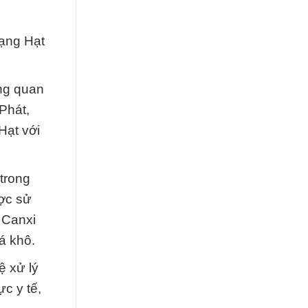
ạng Hạt
ng quan
Phát,
Hạt với
trong
ược sử
 Canxi
á khô.
ệ xử lý
c y tế,