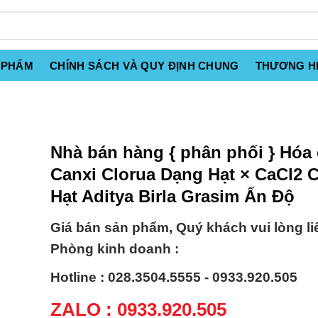
 PHẨM
CHÍNH SÁCH VÀ QUY ĐỊNH CHUNG
THƯƠNG H
Nhà bán hàng { phân phối } Hóa 
Canxi Clorua Dạng Hạt × CaCl2 
Hạt Aditya Birla Grasim Ấn Độ
Giá bán sản phẩm, Quý khách vui lòng li
Phòng kinh doanh :
Hotline : 028.3504.5555 - 0933.920.505
ZALO : 0933.920.505