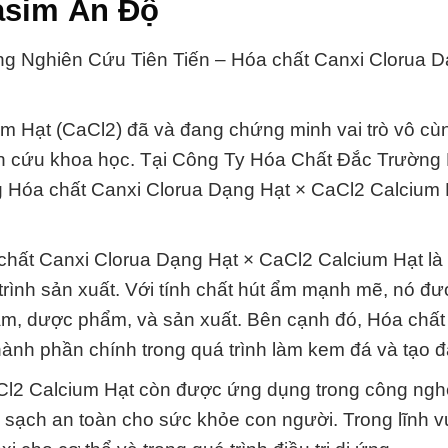
rasim Ấn Độ
ng Nghiên Cứu Tiên Tiến – Hóa chất Canxi Clorua D
m Hạt (CaCl2) đã và đang chứng minh vai trò vô cù
iên cứu khoa học. Tại Công Ty Hóa Chất Đắc Trường 
ứng Hóa chất Canxi Clorua Dạng Hạt × CaCl2 Calcium 
hất Canxi Clorua Dạng Hạt × CaCl2 Calcium Hạt là 
trình sản xuất. Với tính chất hút ẩm mạnh mẽ, nó đ
ẩm, dược phẩm, và sản xuất. Bên cạnh đó, Hóa chất
ành phần chính trong quá trình làm kem đá và tạo đ
Cl2 Calcium Hạt còn được ứng dụng trong công ngh
c sạch an toàn cho sức khỏe con người. Trong lĩnh vự