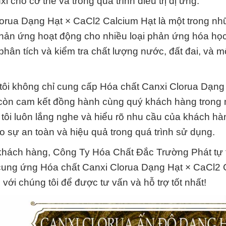
cho cơ thể và trong quá trình điều trị dị ứng.
lorua Dạng Hạt × CaCl2 Calcium Hạt là một trong n
 phản ứng hoạt động cho nhiều loại phản ứng hóa học
hân tích và kiểm tra chất lượng nước, đất đai, và m
ôi không chỉ cung cấp Hóa chất Canxi Clorua Dạng
còn cam kết đồng hành cùng quý khách hàng trong 
tôi luôn lắng nghe và hiểu rõ nhu cầu của khách hà
ảo sự an toàn và hiệu quả trong quá trình sử dụng.
o khách hàng, Công Ty Hóa Chất Đắc Trường Phát tự 
vực cung ứng Hóa chất Canxi Clorua Dạng Hạt × CaCl2
với chúng tôi để được tư vấn và hỗ trợ tốt nhất!