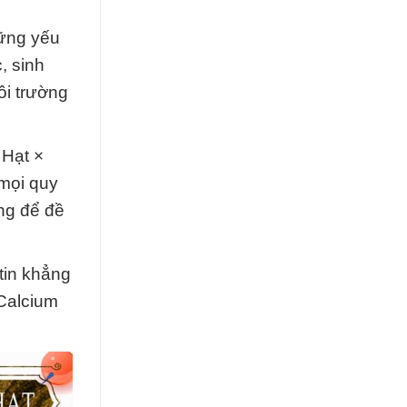
hững yếu
, sinh
ôi trường
 Hạt ×
mọi quy
ng để đề
tin khẳng
 Calcium