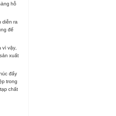
 sàng hỗ
 diễn ra
ụng để
 vì vậy,
sản xuất
thúc đẩy
ệp trong
 tạp chất