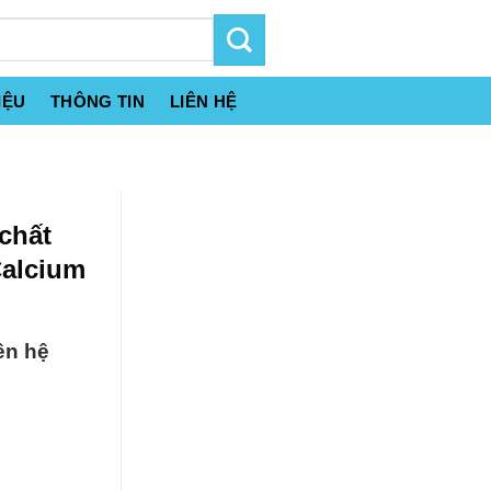
IỆU
THÔNG TIN
LIÊN HỆ
chất
Calcium
ên hệ