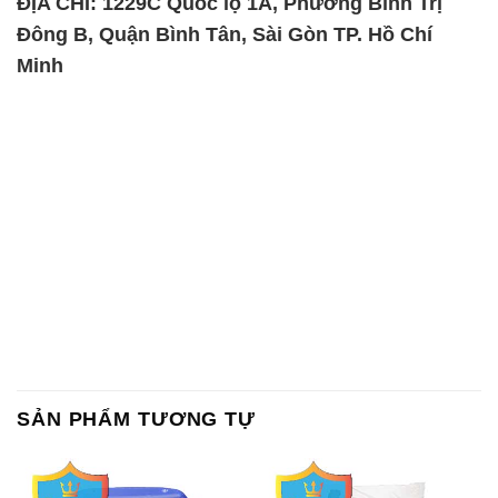
ĐỊA CHỈ: 1229C Quốc lộ 1A, Phường Bình Trị
Đông B, Quận Bình Tân, Sài Gòn TP. Hồ Chí
Minh
SẢN PHẨM TƯƠNG TỰ