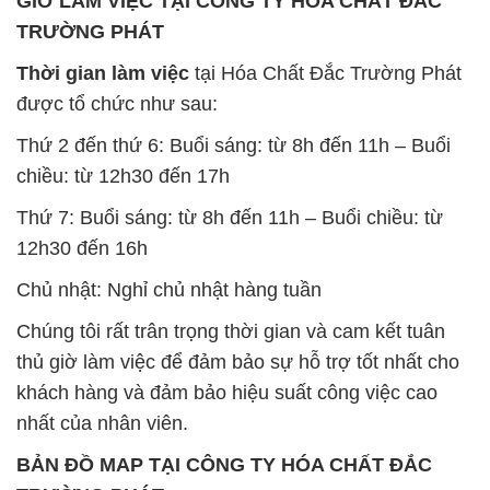
Thứ 2 đến thứ 6: Buổi sáng: từ 8h đến 11h – Buổi
chiều: từ 12h30 đến 17h
Thứ 7: Buổi sáng: từ 8h đến 11h – Buổi chiều: từ
12h30 đến 16h
Chủ nhật: Nghỉ chủ nhật hàng tuần
Chúng tôi rất trân trọng thời gian và cam kết tuân
thủ giờ làm việc để đảm bảo sự hỗ trợ tốt nhất cho
khách hàng và đảm bảo hiệu suất công việc cao
nhất của nhân viên.
BẢN ĐỒ MAP TẠI CÔNG TY HÓA CHẤT ĐẮC
TRƯỜNG PHÁT
ĐỊA CHỈ: 1229C Quốc lộ 1A, Phường Bình Trị
Đông B, Quận Bình Tân, Sài Gòn TP. Hồ Chí
Minh