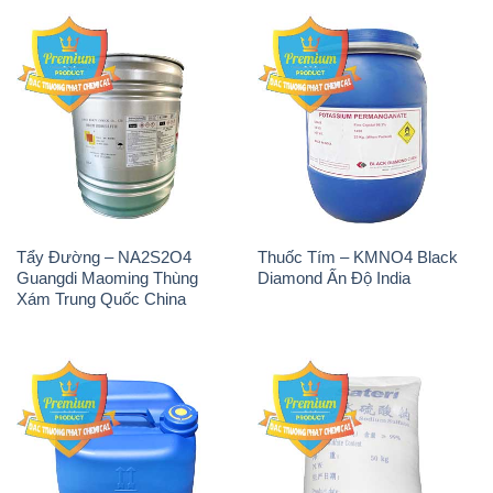
Tẩy Đường – NA2S2O4
Thuốc Tím – KMNO4 Black
Guangdi Maoming Thùng
Diamond Ấn Độ India
Xám Trung Quốc China
H2O2 – Hydrogen Peroxide
Sodium Sulphate – Muối
50% Taekwang Hàn Quốc
Sunfat Na2SO4 Sateri Trung