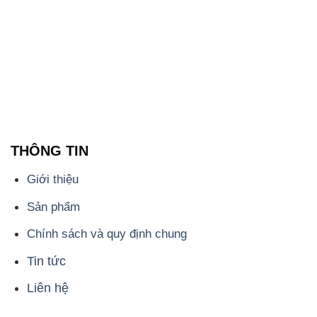
THÔNG TIN
Giới thiệu
Sản phẩm
Chính sách và quy định chung
Tin tức
Liên hệ
📞
PHÒNG KINH DOANH - CÔNG TY HÓA CHẤT
ĐẮC TRƯỜNG PHÁT
🌐
🌐 Website: https://hoachatdetnhuom.com/