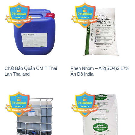
Chất Bảo Quản CMIT Thái
Phèn Nhôm – Al2(SO4)3 17%
Lan Thailand
Ấn Độ India
Chất tạo bọt Las P Tico Tank
Sodium Benzoate – Mốc Bột
IBC Bồn Việt Nam
Kalama Food Grade Mỹ Usa