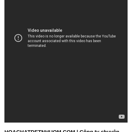
HOACHATDETNHUOM.COM | Công ty chuyên
kinh doanh / phân phối hóa chất tại Thành phố
Hồ Chí Minh
Công ty Hóa Chất Đắc Trường Phát là một đơn vị
hoạt động và phát triển trong lĩnh vực bán và phân