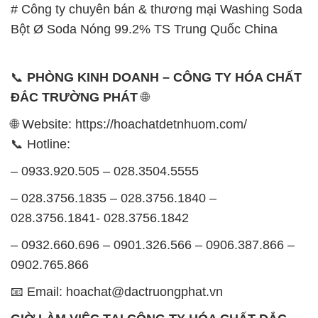
ĐẮC TRƯỜNG PHÁT
🌐
🌐 Website: https://hoachatdetnhuom.com/
📞 Hotline:
– 0933.920.505 – 028.3504.5555
– 028.3756.1835 – 028.3756.1840 –
028.3756.1841- 028.3756.1842
– 0932.660.696 – 0901.326.566 – 0906.387.866 –
0902.765.866
📧 Email: hoachat@dactruongphat.vn
GIỜ LÀM VIỆC TẠI CÔNG TY HÓA CHẤT ĐẮC
TRƯỜNG PHÁT
Thời gian làm việc
tại Hóa Chất Đắc Trường Phát
được tổ chức như sau: