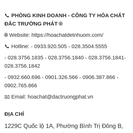
📞 Hotline: - 0933.920.505 - 028.3504.5555
- 028.3756.1835 - 028.3756.1840 - 028.3756.1841-
028.3756.1842
- 0932.660.696 - 0901.326.566 - 0906.387.866 -
0902.765.866
📧 Email: hoachat@dactruongphat.vn
ĐỊA CHỈ
1229C Quốc lộ 1A, Phường Bình Trị Đông B,
Quận Bình Tân, TP. Hồ Chí Minh
CÔNG TY XNK TM SX HÓA CHẤT ĐẮC TRƯỜNG