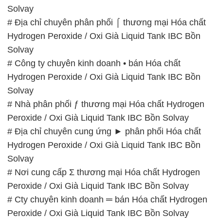
# Cty thương mại ◄ bán Hóa chất Hydrogen
Peroxide / Oxi Già Liquid Tank IBC Bồn Solvay
📞
PHÒNG KINH DOANH – CÔNG TY HÓA CHẤT
ĐẮC TRƯỜNG PHÁT
🌐
🌐 Website: https://hoachatdetnhuom.com/
📞 Hotline:
– 0933.920.505 – 028.3504.5555
– 028.3756.1835 – 028.3756.1840 –
028.3756.1841- 028.3756.1842
– 0932.660.696 – 0901.326.566 – 0906.387.866 –
0902.765.866
📧 Email: hoachat@dactruongphat.vn