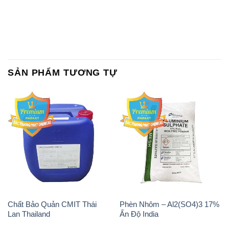
Chất tạo bọt Las P Tico Tank
Sodium Benzoate – Mốc Bột
IBC Bồn Việt Nam
Kalama Food Grade Mỹ Usa
Magie Clorua – MGCL2 Dạng
PAC – Polyaluminium
Vảy Shreeji Magnesia Works
Chloride 31% Thái Lan
Ấn Độ India
Thailand