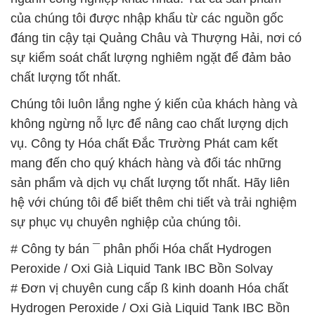
Solvay
# Nhà phân phối ƒ thương mại Hóa chất Hydrogen
Peroxide / Oxi Già Liquid Tank IBC Bồn Solvay
# Địa chỉ chuyên cung ứng ► phân phối Hóa chất
Hydrogen Peroxide / Oxi Già Liquid Tank IBC Bồn
Solvay
# Nơi cung cấp Σ thương mại Hóa chất Hydrogen
Peroxide / Oxi Già Liquid Tank IBC Bồn Solvay
# Cty chuyên kinh doanh ═ bán Hóa chất Hydrogen
Peroxide / Oxi Già Liquid Tank IBC Bồn Solvay
# Địa chỉ chuyên cung cấp – cung ứng Hóa chất
Hydrogen Peroxide / Oxi Già Liquid Tank IBC Bồn
Solvay
# Địa chỉ chuyên cung cấp ≡ kinh doanh Hóa chất
Hydrogen Peroxide / Oxi Già Liquid Tank IBC Bồn
Solvay