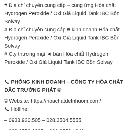
GIỜ LÀM VIỆC TẠI CÔNG TY HÓA CHẤT ĐẮC
TRƯỜNG PHÁT
Thời gian làm việc
tại Hóa Chất Đắc Trường Phát
được tổ chức như sau:
Thứ 2 đến thứ 6: Buổi sáng: từ 8h đến 11h – Buổi
chiều: từ 12h30 đến 17h
Thứ 7: Buổi sáng: từ 8h đến 11h – Buổi chiều: từ
12h30 đến 16h
Chủ nhật: Nghỉ chủ nhật hàng tuần
Chúng tôi rất trân trọng thời gian và cam kết tuân
thủ giờ làm việc để đảm bảo sự hỗ trợ tốt nhất cho
khách hàng và đảm bảo hiệu suất công việc cao
nhất của nhân viên.
BẢN ĐỒ MAP TẠI CÔNG TY HÓA CHẤT ĐẮC