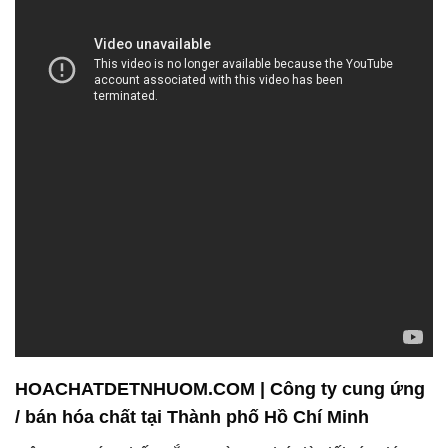
ngành, chúng tôi tự hào đóng góp vào sự phát triển
của ngành nông nghiệp bằng cách cung cấp các
sản phẩm hóa chất độc đáo. Chúng tôi đảm bảo
rằng quý khách hàng của mình luôn nhận được
những sản phẩm đáng tin cậy nhất để bảo vệ và cải
thiện năng suất nông sản.
Chúng tôi không ngừng tìm kiếm cách cải tiến và
phát triển các sản phẩm hóa chất tiên tiến để đáp
ứng nhu cầu đa dạng của khách hàng trong các
ngành công nghiệp khác nhau. Tất cả sản phẩm
của chúng tôi được nhập khẩu từ các nguồn gốc
đáng tin cậy tại Quảng Châu và Thượng Hải, nơi có
sự kiểm soát chất lượng nghiêm ngặt để đảm bảo
chất lượng tốt nhất.
Chúng tôi luôn lắng nghe ý kiến của khách hàng và