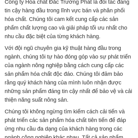
không ngừng nỗ lực để nâng cao chất lượng dịch
vụ. Công ty Hóa chất Đắc Trường Phát cam kết
mang đến cho quý khách hàng và đối tác những
sản phẩm và dịch vụ chất lượng tốt nhất. Hãy liên
hệ với chúng tôi để biết thêm chi tiết và trải nghiệm
sự phục vụ chuyên nghiệp của chúng tôi.
# Công ty bán ¯ phân phối Hóa chất Hydrogen
Peroxide / Oxi Già Liquid Tank IBC Bồn Solvay
# Đơn vị chuyên cung cấp ß kinh doanh Hóa chất
Hydrogen Peroxide / Oxi Già Liquid Tank IBC Bồn
Solvay
# Địa chỉ chuyên phân phối ⌠ thương mại Hóa chất
Hydrogen Peroxide / Oxi Già Liquid Tank IBC Bồn
Solvay
# Công ty chuyên kinh doanh • bán Hóa chất
Hydrogen Peroxide / Oxi Già Liquid Tank IBC Bồn