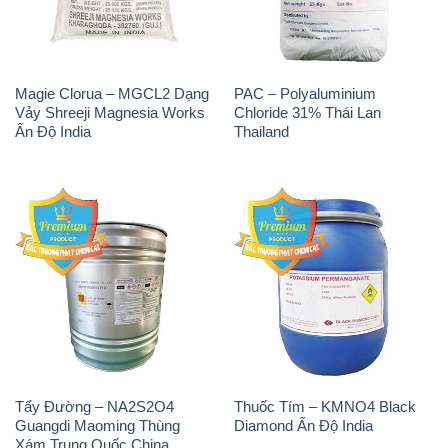
H2O2 – Hydrogen Peroxide
Sodium Sulphate – Muối
50% Taekwang Hàn Quốc
Sunfat Na2SO4 Sateri Trung
Korea
Quốc China
Sodium Metabisulfite –
H2O2 – Hydrogen Peroxide
NA2S2O5 Trung Quốc China
50% Evonik Indonesia