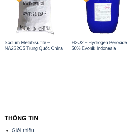
📞
PHÒNG KINH DOANH - CÔNG TY HÓA CHẤT
ĐẮC TRƯỜNG PHÁT
🌐
🌐 Website: https://hoachatdetnhuom.com/
📞 Hotline: - 0933.920.505 - 028.3504.5555
- 028.3756.1835 - 028.3756.1840 - 028.3756.1841-
028.3756.1842
- 0932.660.696 - 0901.326.566 - 0906.387.866 -
0902.765.866
📧 Email: hoachat@dactruongphat.vn
ĐỊA CHỈ
1229C Quốc lộ 1A, Phường Bình Trị Đông B,