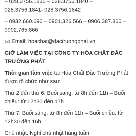
TRƯỜNG PHÁT
ĐỊA CHỈ: 1229C Quốc lộ 1A, Phường Bình Trị
Đông B, Quận Bình Tân, Sài Gòn TP. Hồ Chí
Minh
SẢN PHẨM TƯƠNG TỰ