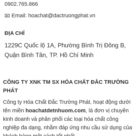
Uy tín là một trong những nguyên tắc quan trọng
trong hoạt động kinh doanh của chúng tôi. Chúng tôi
luôn ý thức rằng những sản phẩm mà chúng tôi cung
cấp cần phải đáp ứng tiêu chuẩn chất lượng cao, làm
hài lòng đối tác. Đồng thời, chúng tôi cố gắng duy trì
mức giá hợp lý, tạo điều kiện phát triển và sự tồn tại
lâu dài cho cả hai bên.
Công ty Hóa Chất Đắc Trường Phát đáp ứng đa
dạng các nhu cầu về hóa chất, phục vụ cho tất cả
các ngành nghề và lĩnh vực sản xuất khác nhau tại
TP. Hồ Chí Minh. Sứ mệnh của chúng tôi là cung cấp
và phân phối những sản phẩm hóa chất đảm bảo
chất lượng và giá thành tốt nhất trên thị trường.
Chúng tôi tự hào có đội ngũ nhân viên chuyên nghiệp
và giàu kinh nghiệm, luôn sẵn sàng tư vấn và hỗ trợ