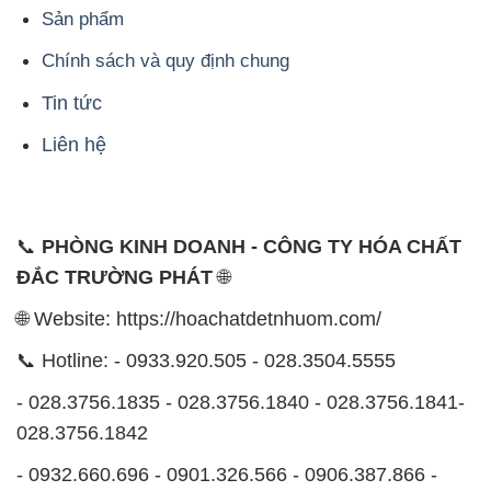
Quận Bình Tân, TP. Hồ Chí Minh
CÔNG TY XNK TM SX HÓA CHẤT ĐẮC TRƯỜNG
PHÁT
Công ty Hóa Chất Đắc Trường Phát, hoạt động dưới
tên miền
hoachatdetnhuom.com
, là đơn vị chuyên
kinh doanh và phân phối các loại hóa chất công
nghiệp đa dạng, nhằm đáp ứng nhu cầu sử dụng của
khách hàng một cách tốt nhất.
Chúng tôi cam kết mang đến sự hài lòng và đáp ứng
mọi nhu cầu của khách hàng với tiêu chí hàng đầu.
Công ty chúng tôi hiện cung cấp những sản phẩm
hóa chất chất lượng cao với giá thành hợp lý, nhằm
đảm bảo sự thành công của khách hàng.