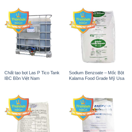
Tẩy Đường – NA2S2O4
Thuốc Tím – KMNO4 Black
Guangdi Maoming Thùng
Diamond Ấn Độ India
Xám Trung Quốc China