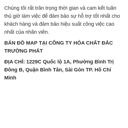
Chất Bảo Quản CMIT Thái
Phèn Nhôm – Al2(SO4)3 17%
Lan Thailand
Ấn Độ India