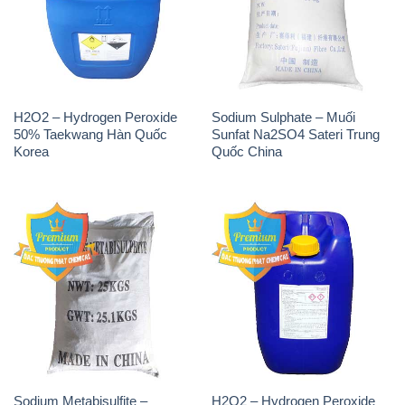
H2O2 – Hydrogen Peroxide
Sodium Sulphate – Muối
50% Taekwang Hàn Quốc
Sunfat Na2SO4 Sateri Trung
Korea
Quốc China
Sodium Metabisulfite –
H2O2 – Hydrogen Peroxide
NA2S2O5 Trung Quốc China
50% Evonik Indonesia