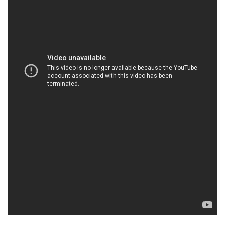
HOACHATDETNHUOM.COM | Công ty chuyên
phân phối # bán hóa chất tại Thành phố Hồ Chí
Minh
Công Ty Hóa Chất Đắc Trường Phát là một doanh