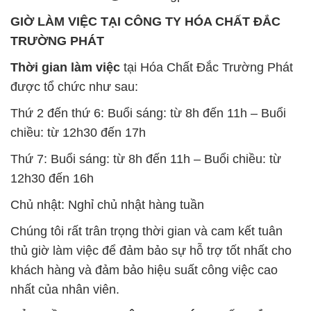
được tổ chức như sau:
Thứ 2 đến thứ 6: Buổi sáng: từ 8h đến 11h – Buổi
chiều: từ 12h30 đến 17h
Thứ 7: Buổi sáng: từ 8h đến 11h – Buổi chiều: từ
12h30 đến 16h
Chủ nhật: Nghỉ chủ nhật hàng tuần
Chúng tôi rất trân trọng thời gian và cam kết tuân
thủ giờ làm việc để đảm bảo sự hỗ trợ tốt nhất cho
khách hàng và đảm bảo hiệu suất công việc cao
nhất của nhân viên.
BẢN ĐỒ MAP TẠI CÔNG TY HÓA CHẤT ĐẮC
TRƯỜNG PHÁT
ĐỊA CHỈ: 1229C Quốc lộ 1A, Phường Bình Trị
Đông B, Quận Bình Tân, Sài Gòn TP. Hồ Chí