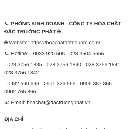
🌐 Website: https://hoachatdetnhuom.com/
📞 Hotline: - 0933.920.505 - 028.3504.5555
- 028.3756.1835 - 028.3756.1840 - 028.3756.1841-
028.3756.1842
- 0932.660.696 - 0901.326.566 - 0906.387.866 -
0902.765.866
📧 Email: hoachat@dactruongphat.vn
ĐỊA CHỈ
1229C Quốc lộ 1A, Phường Bình Trị Đông B,
Quận Bình Tân, TP. Hồ Chí Minh