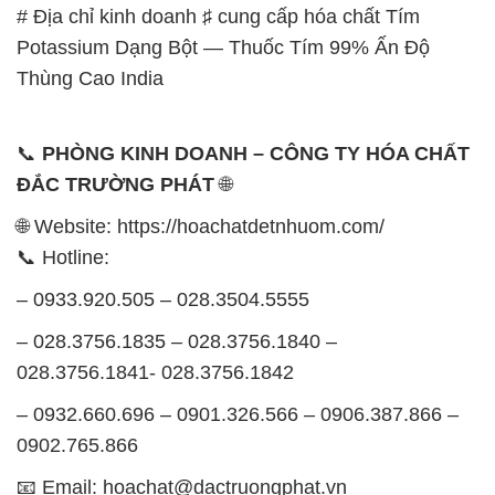
📞
PHÒNG KINH DOANH – CÔNG TY HÓA CHẤT
ĐẮC TRƯỜNG PHÁT
🌐
🌐 Website: https://hoachatdetnhuom.com/
📞 Hotline:
– 0933.920.505 – 028.3504.5555
– 028.3756.1835 – 028.3756.1840 –
028.3756.1841- 028.3756.1842
– 0932.660.696 – 0901.326.566 – 0906.387.866 –
0902.765.866
📧 Email: hoachat@dactruongphat.vn
GIỜ LÀM VIỆC TẠI CÔNG TY HÓA CHẤT ĐẮC
TRƯỜNG PHÁT
Thời gian làm việc
tại Hóa Chất Đắc Trường Phát