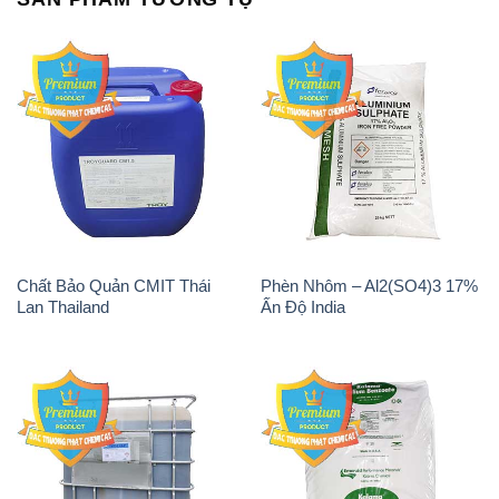
Chất Bảo Quản CMIT Thái
Phèn Nhôm – Al2(SO4)3 17%
Lan Thailand
Ấn Độ India
Chất tạo bọt Las P Tico Tank
Sodium Benzoate – Mốc Bột
IBC Bồn Việt Nam
Kalama Food Grade Mỹ Usa