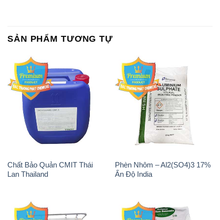
SẢN PHẨM TƯƠNG TỰ
Chất Bảo Quản CMIT Thái
Phèn Nhôm – Al2(SO4)3 17%
Lan Thailand
Ấn Độ India