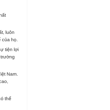
hất
t, luôn
ể của họ.
 tiện lợi
 trường
Việt Nam.
cao,
có thể