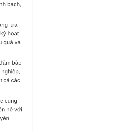
inh bạch,
àng lựa
 kỷ hoạt
u quả và
c đảm bảo
 nghiệp,
t cả các
ực cung
ên hệ với
uyên