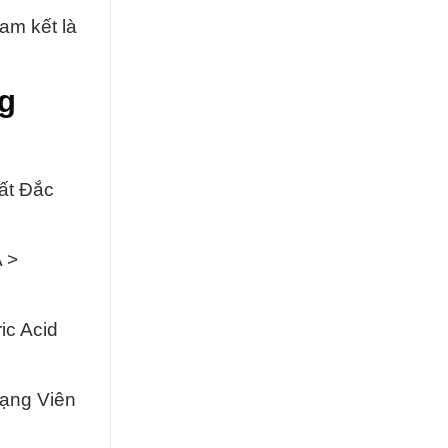
am kết là
ng
ất Đắc
 >
ic Acid
Dạng Viên