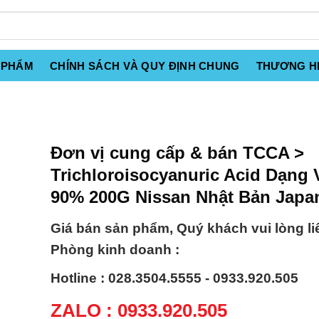
 PHẨM
CHÍNH SÁCH VÀ QUY ĐỊNH CHUNG
THƯƠNG H
Đơn vị cung cấp & bán TCCA >
Trichloroisocyanuric Acid Dạng 
90% 200G Nissan Nhật Bản Japa
Giá bán sản phẩm, Quý khách vui lòng li
Phòng kinh doanh :
Hotline : 028.3504.5555 - 0933.920.505
ZALO : 0933.920.505