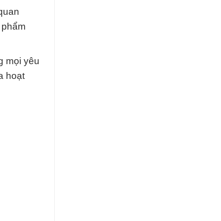
 quan
n phẩm
g mọi yêu
a hoạt