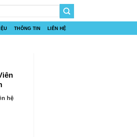
IỆU
THÔNG TIN
LIÊN HỆ
Viên
n
ên hệ