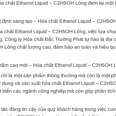
óa chất Ethanol Liquid – C2H5OH Lỏng đem lại một l
 định sáng tạo – Hóa chất Ethanol Liquid – C2H5O
a chất Ethanol Liquid – C2H5OH Lỏng, việc lựa ch
g. Công ty Hóa chất Đắc Trường Phát tự hào là địa ch
H Lỏng chất lượng cao, đảm bảo an toàn và hiệu q
n tầm cao mới – Hóa chất Ethanol Liquid – C2H5OH 
chỉ là một sản phẩm thông thường mà còn là một p
 sử dụng và sản xuất hóa chất Ethanol Liquid – C2H
át triển các ngành công nghiệp mà còn góp phần tíc
 tác đáng tin cậy của quý khách hàng trong việc cu