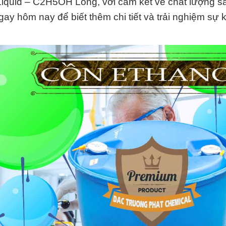
Liquid – C2H5OH Lỏng, với cam kết về chất lượng 
gay hôm nay để biết thêm chi tiết và trải nghiệm sự 