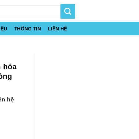
IỆU
THÔNG TIN
LIÊN HỆ
n hóa
Lỏng
ên hệ