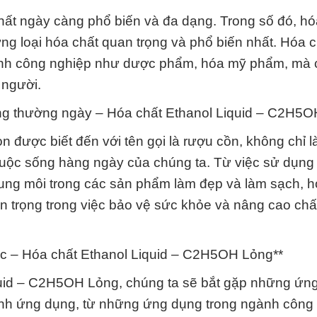
hất ngày càng phổ biến và đa dạng. Trong số đó, hó
g loại hóa chất quan trọng và phổ biến nhất. Hóa c
ngành công nghiệp như dược phẩm, hóa mỹ phẩm, mà
 người.
ống thường ngày – Hóa chất Ethanol Liquid – C2H5O
 được biết đến với tên gọi là rượu cồn, không chỉ l
cuộc sống hàng ngày của chúng ta. Từ việc sử dụng 
dung môi trong các sản phẩm làm đẹp và làm sạch, h
n trọng trong việc bảo vệ sức khỏe và nâng cao chấ
sắc – Hóa chất Ethanol Liquid – C2H5OH Lỏng**
iquid – C2H5OH Lỏng, chúng ta sẽ bắt gặp những ứn
trình ứng dụng, từ những ứng dụng trong ngành công