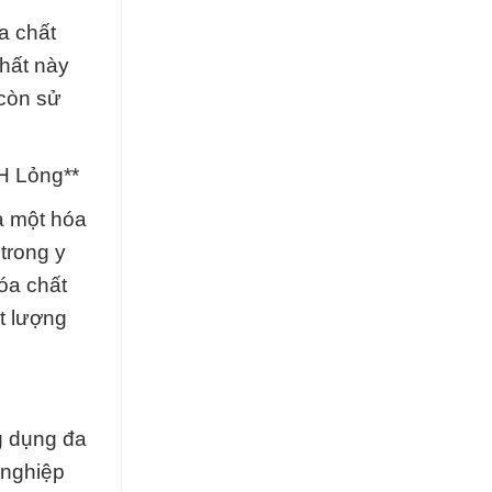
a chất
hất này
 còn sử
H Lỏng**
à một hóa
trong y
óa chất
t lượng
g dụng đa
 nghiệp