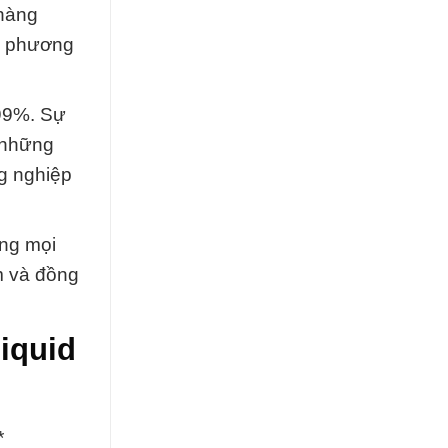
 hàng
n phương
 99%. Sự
g những
g nghiệp
ong mọi
m và đồng
iquid
*