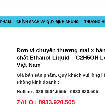
 PHẨM
CHÍNH SÁCH VÀ QUY ĐỊNH CHUNG
THƯƠNG H
Đơn vị chuyên thương mại × bá
chất Ethanol Liquid – C2H5OH 
Việt Nam
Giá bán sản phẩm, Quý khách vui lòng li
Phòng kinh doanh :
Hotline : 028.3504.5555 - 0933.920.505
ZALO : 0933.920.505