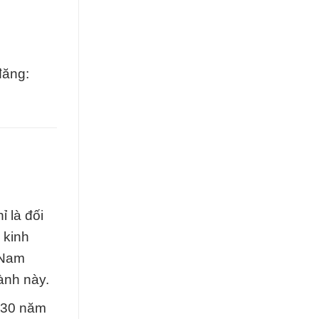
đăng:
 là đối
 kinh
 Nam
ành này.
n 30 năm