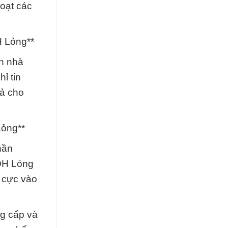
oạt các
H Lỏng**
ọn nhà
ỉ tin
uả cho
Lỏng**
hần
5OH Lỏng
h cực vào
ng cấp và