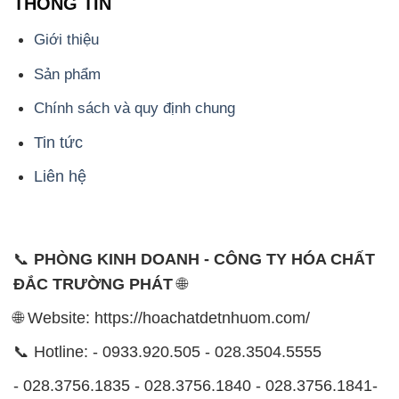
Tin tức
Liên hệ
📞
PHÒNG KINH DOANH - CÔNG TY HÓA CHẤT
ĐẮC TRƯỜNG PHÁT
🌐
🌐 Website: https://hoachatdetnhuom.com/
📞 Hotline: - 0933.920.505 - 028.3504.5555
- 028.3756.1835 - 028.3756.1840 - 028.3756.1841-
028.3756.1842
- 0932.660.696 - 0901.326.566 - 0906.387.866 -
0902.765.866
📧 Email: hoachat@dactruongphat.vn