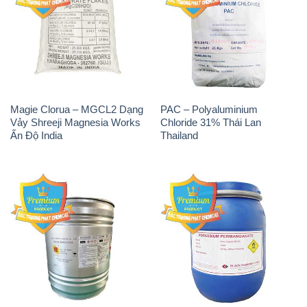
Magie Clorua – MGCL2 Dạng
PAC – Polyaluminium
Vảy Shreeji Magnesia Works
Chloride 31% Thái Lan
Ấn Độ India
Thailand
Tẩy Đường – NA2S2O4
Thuốc Tím – KMNO4 Black
Guangdi Maoming Thùng
Diamond Ấn Độ India
Xám Trung Quốc China