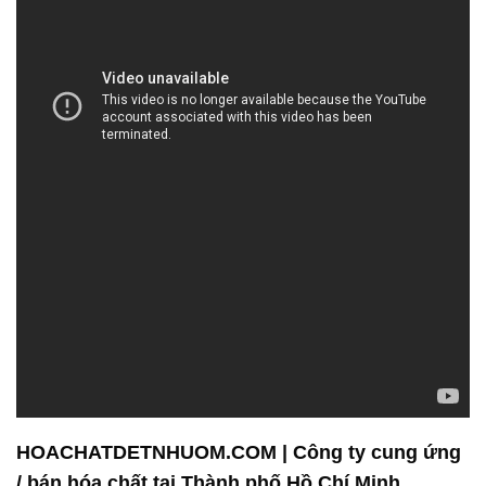
HOACHATDETNHUOM.COM | Công ty cung ứng
/ bán hóa chất tại Thành phố Hồ Chí Minh
Chúng tôi, Công Ty Hóa Chất Đắc Trường Phát, tự
hào trở thành đối tác đáng tin cậy của nhiều khách
hàng trong ngành công nghiệp hóa chất. Với hơn
một thập kỷ kinh nghiệm trong lĩnh vực này, chúng