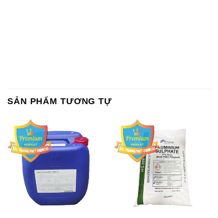
SẢN PHẨM TƯƠNG TỰ
Chất Bảo Quản CMIT Thái
Phèn Nhôm – Al2(SO4)3 17%
Lan Thailand
Ấn Độ India