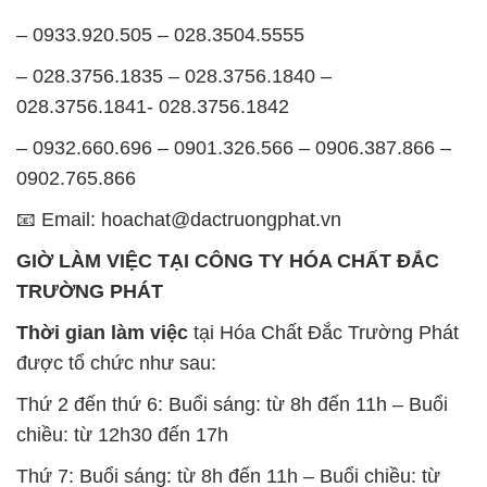
– 0932.660.696 – 0901.326.566 – 0906.387.866 –
0902.765.866
📧 Email: hoachat@dactruongphat.vn
GIỜ LÀM VIỆC TẠI CÔNG TY HÓA CHẤT ĐẮC
TRƯỜNG PHÁT
Thời gian làm việc
tại Hóa Chất Đắc Trường Phát
được tổ chức như sau:
Thứ 2 đến thứ 6: Buổi sáng: từ 8h đến 11h – Buổi
chiều: từ 12h30 đến 17h
Thứ 7: Buổi sáng: từ 8h đến 11h – Buổi chiều: từ
12h30 đến 16h
Chủ nhật: Nghỉ chủ nhật hàng tuần
Chúng tôi rất trân trọng thời gian và cam kết tuân
thủ giờ làm việc để đảm bảo sự hỗ trợ tốt nhất cho