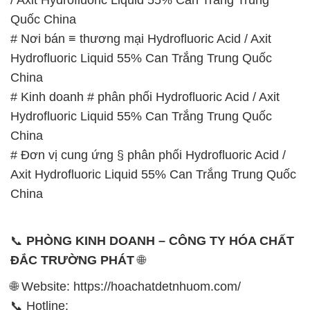
# Kinh doanh # phân phối Hydrofluoric Acid / Axit
Hydrofluoric Liquid 55% Can Trắng Trung Quốc
China
# Đơn vị cung ứng § phân phối Hydrofluoric Acid /
Axit Hydrofluoric Liquid 55% Can Trắng Trung Quốc
China
📞
PHÒNG KINH DOANH – CÔNG TY HÓA CHẤT
ĐẮC TRƯỜNG PHÁT
🌐
🌐 Website: https://hoachatdetnhuom.com/
📞 Hotline:
– 0933.920.505 – 028.3504.5555
– 028.3756.1835 – 028.3756.1840 –
028.3756.1841- 028.3756.1842