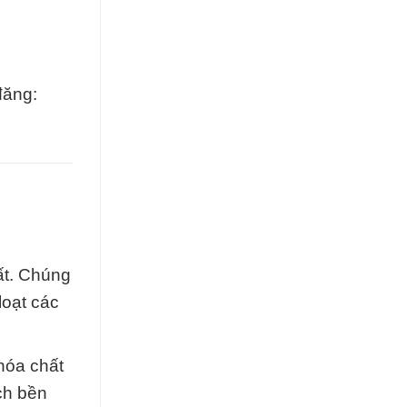
đăng:
ất. Chúng
loạt các
hóa chất
ch bền