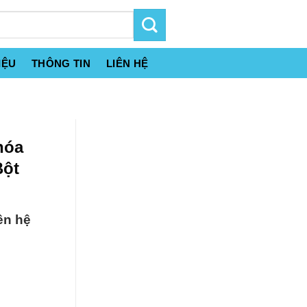
IỆU
THÔNG TIN
LIÊN HỆ
hóa
Bột
ên hệ