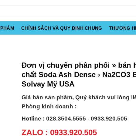
 PHẨM
CHÍNH SÁCH VÀ QUY ĐỊNH CHUNG
THƯƠNG H
Đơn vị chuyên phân phối » bán 
chất Soda Ash Dense › Na2CO3 
Solvay Mỹ USA
Giá bán sản phẩm, Quý khách vui lòng li
Phòng kinh doanh :
Hotline : 028.3504.5555 - 0933.920.505
ZALO : 0933.920.505