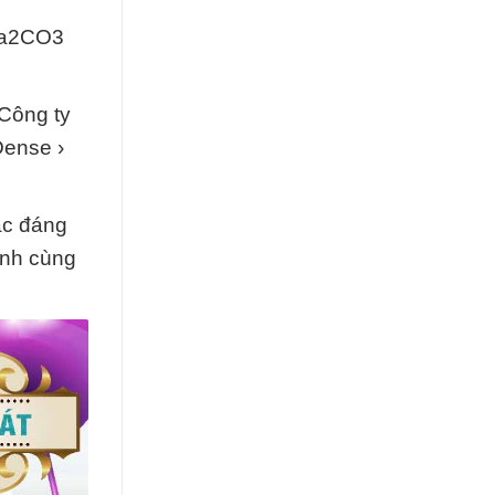
 Na2CO3
 Công ty
Dense ›
ác đáng
ành cùng