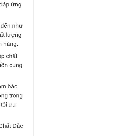
 đáp ứng
t đến như
ất lượng
h hàng.
ệp chất
guồn cung
đảm bảo
ọng trong
 tối ưu
 Chất Đắc