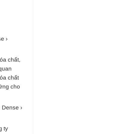
e ›
óa chất,
 quan
hóa chất
vững cho
h Dense ›
 ty