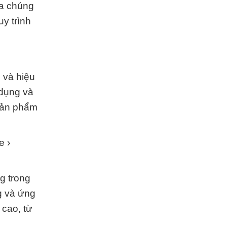
ủa chúng
y trình
 và hiệu
 dụng và
sản phẩm
e ›
g trong
g và ứng
 cao, từ