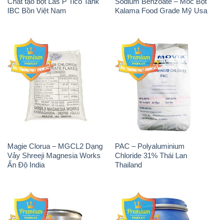
Chất tạo bọt Las P Tico Tank
Sodium Benzoate – Mốc Bột
IBC Bồn Việt Nam
Kalama Food Grade Mỹ Usa
Magie Clorua – MGCL2 Dạng
PAC – Polyaluminium
Vảy Shreeji Magnesia Works
Chloride 31% Thái Lan
Ấn Độ India
Thailand