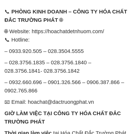
📞
PHÒNG KINH DOANH – CÔNG TY HÓA CHẤT
ĐẮC TRƯỜNG PHÁT
🌐
🌐 Website: https://hoachatdetnhuom.com/
📞 Hotline:
– 0933.920.505 – 028.3504.5555
– 028.3756.1835 – 028.3756.1840 –
028.3756.1841- 028.3756.1842
– 0932.660.696 – 0901.326.566 – 0906.387.866 –
0902.765.866
📧 Email: hoachat@dactruongphat.vn
GIỜ LÀM VIỆC TẠI CÔNG TY HÓA CHẤT ĐẮC
TRƯỜNG PHÁT
Thời gian làm việc
tại Hóa Chất Đắc Trường Phát