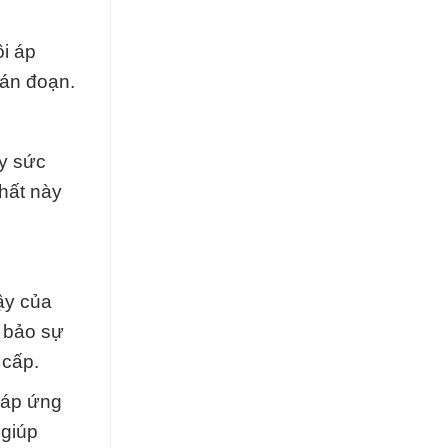
i áp
ián đoạn.
ẩy sức
hất này
ậy của
 bảo sự
 cấp.
đáp ứng
 giúp