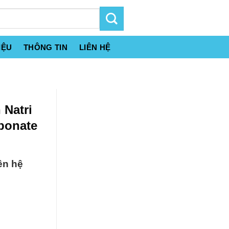
IỆU
THÔNG TIN
LIÊN HỆ
 Natri
bonate
ên hệ