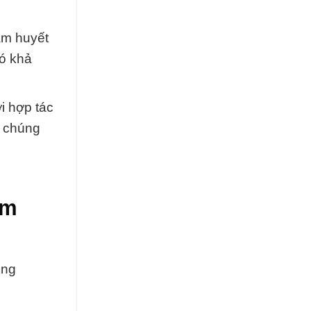
âm huyết
có khả
i hợp tác
, chúng
um
ông