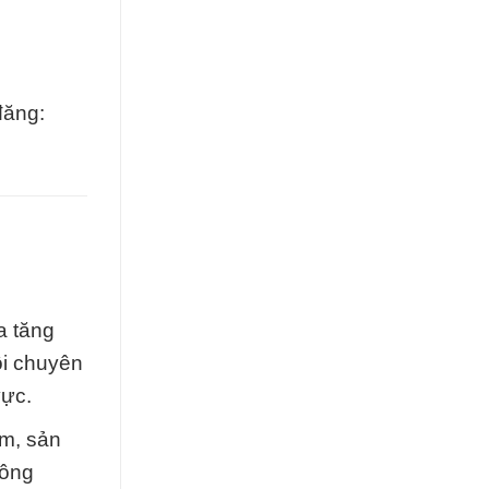
đăng:
a tăng
ôi chuyên
vực.
ẩm, sản
hông