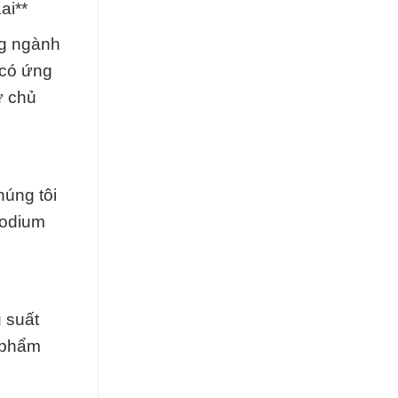
ai**
ng ngành
 có ứng
ự chủ
úng tôi
Sodium
 suất
n phẩm