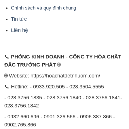
📞
PHÒNG KINH DOANH - CÔNG TY HÓA CHẤT
ĐẮC TRƯỜNG PHÁT
🌐
🌐 Website: https://hoachatdetnhuom.com/
📞 Hotline: - 0933.920.505 - 028.3504.5555
- 028.3756.1835 - 028.3756.1840 - 028.3756.1841-
028.3756.1842
- 0932.660.696 - 0901.326.566 - 0906.387.866 -
0902.765.866
📧 Email: hoachat@dactruongphat.vn
ĐỊA CHỈ
1229C Quốc lộ 1A, Phường Bình Trị Đông B,