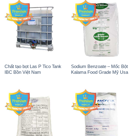
Chất tạo bọt Las P Tico Tank
Sodium Benzoate – Mốc Bột
IBC Bồn Việt Nam
Kalama Food Grade Mỹ Usa
Magie Clorua – MGCL2 Dạng
PAC – Polyaluminium
Vảy Shreeji Magnesia Works
Chloride 31% Thái Lan
Ấn Độ India
Thailand