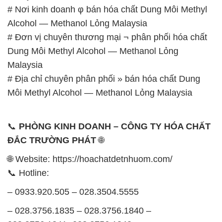
Malaysia
# Địa chỉ chuyên phân phối » bán hóa chất Dung
Môi Methyl Alcohol — Methanol Lỏng Malaysia
📞
PHÒNG KINH DOANH – CÔNG TY HÓA CHẤT
ĐẮC TRƯỜNG PHÁT
🌐
🌐 Website: https://hoachatdetnhuom.com/
📞 Hotline:
– 0933.920.505 – 028.3504.5555
– 028.3756.1835 – 028.3756.1840 –
028.3756.1841- 028.3756.1842
– 0932.660.696 – 0901.326.566 – 0906.387.866 –
0902.765.866
📧 Email: hoachat@dactruongphat.vn