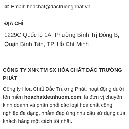
Quận Bình Tân, TP. Hồ Chí Minh
CÔNG TY XNK TM SX HÓA CHẤT ĐẮC TRƯỜNG
PHÁT
Công ty Hóa Chất Đắc Trường Phát, hoạt động dưới
tên miền
hoachatdetnhuom.com
, là đơn vị chuyên
kinh doanh và phân phối các loại hóa chất công
nghiệp đa dạng, nhằm đáp ứng nhu cầu sử dụng của
khách hàng một cách tốt nhất.
Chúng tôi cam kết mang đến sự hài lòng và đáp ứng
mọi nhu cầu của khách hàng với tiêu chí hàng đầu.
Công ty chúng tôi hiện cung cấp những sản phẩm
hóa chất chất lượng cao với giá thành hợp lý, nhằm