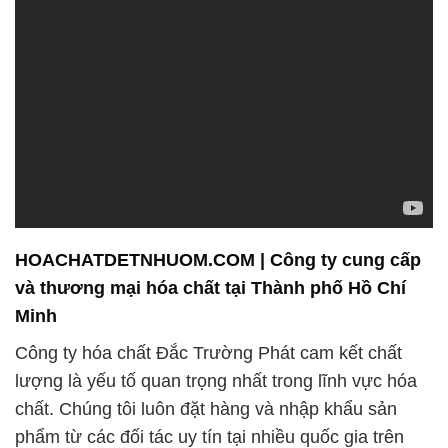
HOACHATDETNHUOM.COM | Công ty cung cấp
và thương mại hóa chất tại Thành phố Hồ Chí
Minh
Công ty hóa chất Đắc Trường Phát cam kết chất
lượng là yếu tố quan trọng nhất trong lĩnh vực hóa
chất. Chúng tôi luôn đặt hàng và nhập khẩu sản
phẩm từ các đối tác uy tín tại nhiều quốc gia trên
toàn thế giới, bao gồm Trung Quốc, Indonesia, Thái
Lan, Ấn Độ, và nhiều quốc gia khác. Quy trình kiểm
tra chất lượng tại Công ty chúng tôi được thực hiện
kỹ lưỡng, đảm bảo rằng mọi sản phẩm đáp ứng