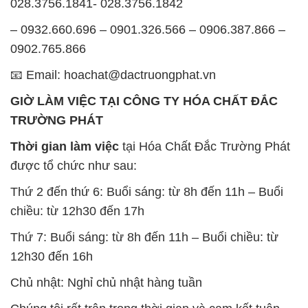
GIỜ LÀM VIỆC TẠI CÔNG TY HÓA CHẤT ĐẮC
TRƯỜNG PHÁT
Thời gian làm việc
tại Hóa Chất Đắc Trường Phát
được tổ chức như sau:
Thứ 2 đến thứ 6: Buổi sáng: từ 8h đến 11h – Buổi
chiều: từ 12h30 đến 17h
Thứ 7: Buổi sáng: từ 8h đến 11h – Buổi chiều: từ
12h30 đến 16h
Chủ nhật: Nghỉ chủ nhật hàng tuần
Chúng tôi rất trân trọng thời gian và cam kết tuân
thủ giờ làm việc để đảm bảo sự hỗ trợ tốt nhất cho
khách hàng và đảm bảo hiệu suất công việc cao
nhất của nhân viên.
BẢN ĐỒ MAP TẠI CÔNG TY HÓA CHẤT ĐẮC