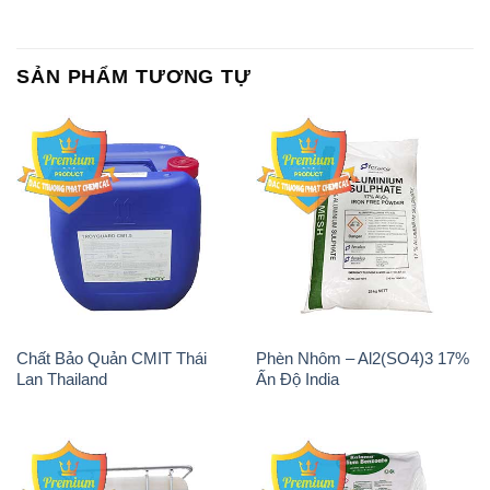
SẢN PHẨM TƯƠNG TỰ
Chất Bảo Quản CMIT Thái
Phèn Nhôm – Al2(SO4)3 17%
Lan Thailand
Ấn Độ India