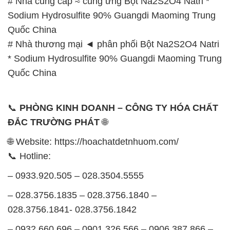
# Nhà cung cấp ≈ cung ứng Bột Na2S2O4 Natri *
Sodium Hydrosulfite 90% Guangdi Maoming Trung
Quốc China
# Nhà thương mại ◄ phân phối Bột Na2S2O4 Natri
* Sodium Hydrosulfite 90% Guangdi Maoming Trung
Quốc China
📞
PHÒNG KINH DOANH – CÔNG TY HÓA CHẤT
ĐẮC TRƯỜNG PHÁT
🌐
🌐 Website: https://hoachatdetnhuom.com/
📞 Hotline:
– 0933.920.505 – 028.3504.5555
– 028.3756.1835 – 028.3756.1840 –
028.3756.1841- 028.3756.1842
– 0932.660.696 – 0901.326.566 – 0906.387.866 –