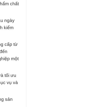
phẩm chất
ầu ngày
nh kiểm
g cấp từ
 đến
ghiệp một
và tối ưu
hục vụ và
ng sản