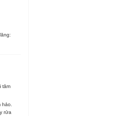
đăng:
i tâm
n hảo.
y rửa