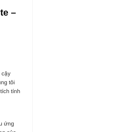
te –
n cậy
ng tôi
ích tính
ều ứng