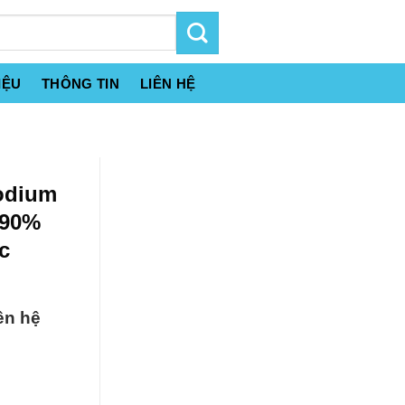
IỆU
THÔNG TIN
LIÊN HỆ
Sodium
 90%
c
ên hệ