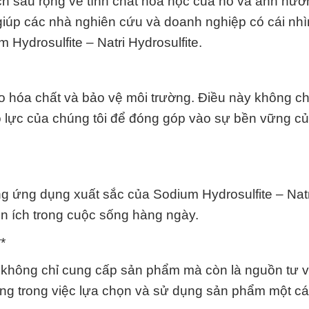
ch sâu rộng về tính chất hóa học của nó và ảnh hư
iúp các nhà nghiên cứu và doanh nghiệp có cái nhì
Hydrosulfite – Natri Hydrosulfite.
 ro hóa chất và bảo vệ môi trường. Điều này không chỉ
ỗ lực của chúng tôi để đóng góp vào sự bền vững c
 ứng dụng xuất sắc của Sodium Hydrosulfite – Natr
iện ích trong cuộc sống hàng ngày.
*
ôi không chỉ cung cấp sản phẩm mà còn là nguồn tư 
hàng trong việc lựa chọn và sử dụng sản phẩm một c