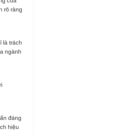
ởng của
n rõ ràng
 là trách
ủa ngành
i
vấn đáng
ách hiệu