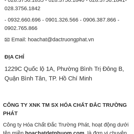
- 028.3756.1835 - 028.3756.1840 - 028.3756.1841-
028.3756.1842
- 0932.660.696 - 0901.326.566 - 0906.387.866 -
0902.765.866
📧 Email: hoachat@dactruongphat.vn
ĐỊA CHỈ
1229C Quốc lộ 1A, Phường Bình Trị Đông B,
Quận Bình Tân, TP. Hồ Chí Minh
CÔNG TY XNK TM SX HÓA CHẤT ĐẮC TRƯỜNG
PHÁT
Công ty Hóa Chất Đắc Trường Phát, hoạt động dưới
tên miền
hoachatdetnhuom.com
, là đơn vị chuyên