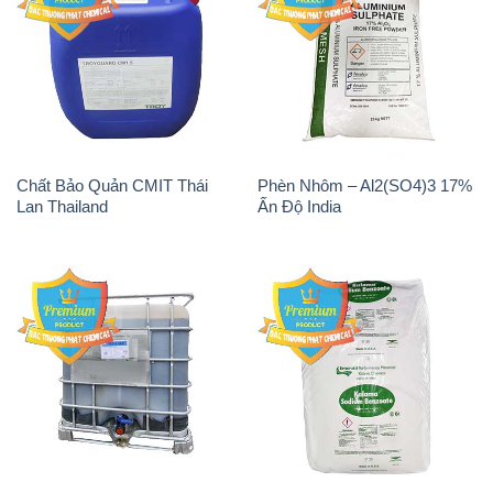
Chất Bảo Quản CMIT Thái
Phèn Nhôm – Al2(SO4)3 17%
Lan Thailand
Ấn Độ India
Chất tạo bọt Las P Tico Tank
Sodium Benzoate – Mốc Bột
IBC Bồn Việt Nam
Kalama Food Grade Mỹ Usa