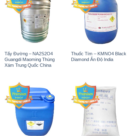
Tẩy Đường – NA2S2O4
Thuốc Tím – KMNO4 Black
Guangdi Maoming Thùng
Diamond Ấn Độ India
Xám Trung Quốc China
H2O2 – Hydrogen Peroxide
Sodium Sulphate – Muối
50% Taekwang Hàn Quốc
Sunfat Na2SO4 Sateri Trung
Korea
Quốc China