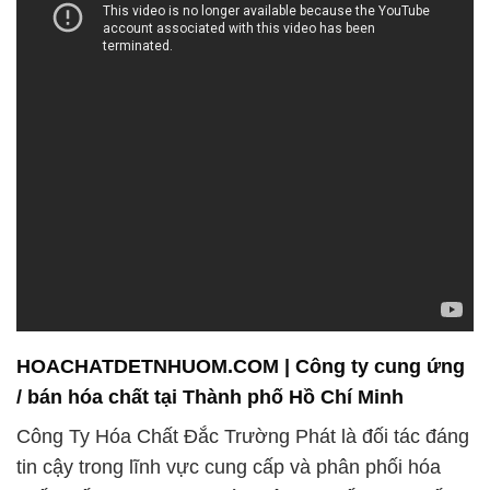
HOACHATDETNHUOM.COM | Công ty cung ứng
/ bán hóa chất tại Thành phố Hồ Chí Minh
Công Ty Hóa Chất Đắc Trường Phát là đối tác đáng
tin cậy trong lĩnh vực cung cấp và phân phối hóa
chất chất lượng cao. Chúng tôi cam kết mang đến
cho khách hàng những sản phẩm đạt chất lượng tốt
nhất, tuân thủ nghiêm ngặt các tiêu chuẩn an toàn
và môi trường, nhằm đảm bảo sự an toàn cho
người sử dụng và bảo vệ môi trường xung quanh.