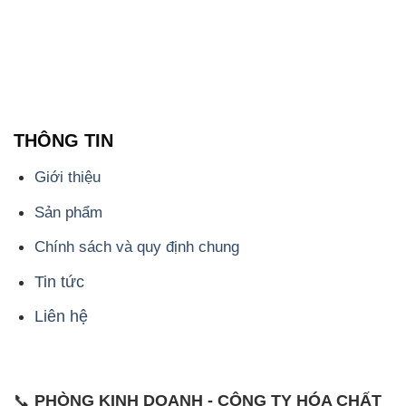
THÔNG TIN
Giới thiệu
Sản phẩm
Chính sách và quy định chung
Tin tức
Liên hệ
📞
PHÒNG KINH DOANH - CÔNG TY HÓA CHẤT
ĐẮC TRƯỜNG PHÁT
🌐
🌐 Website: https://hoachatdetnhuom.com/
📞 Hotline: - 0933.920.505 - 028.3504.5555