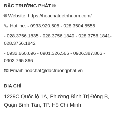
- 028.3756.1835 - 028.3756.1840 - 028.3756.1841-
028.3756.1842
- 0932.660.696 - 0901.326.566 - 0906.387.866 -
0902.765.866
📧 Email: hoachat@dactruongphat.vn
ĐỊA CHỈ
1229C Quốc lộ 1A, Phường Bình Trị Đông B,
Quận Bình Tân, TP. Hồ Chí Minh
CÔNG TY XNK TM SX HÓA CHẤT ĐẮC TRƯỜNG
PHÁT
Công ty Hóa Chất Đắc Trường Phát, hoạt động dưới