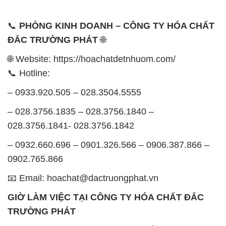
📞 Hotline:
– 0933.920.505 – 028.3504.5555
– 028.3756.1835 – 028.3756.1840 –
028.3756.1841- 028.3756.1842
– 0932.660.696 – 0901.326.566 – 0906.387.866 –
0902.765.866
📧 Email: hoachat@dactruongphat.vn
GIỜ LÀM VIỆC TẠI CÔNG TY HÓA CHẤT ĐẮC
TRƯỜNG PHÁT
Thời gian làm việc
tại Hóa Chất Đắc Trường Phát
được tổ chức như sau:
Thứ 2 đến thứ 6: Buổi sáng: từ 8h đến 11h – Buổi
chiều: từ 12h30 đến 17h